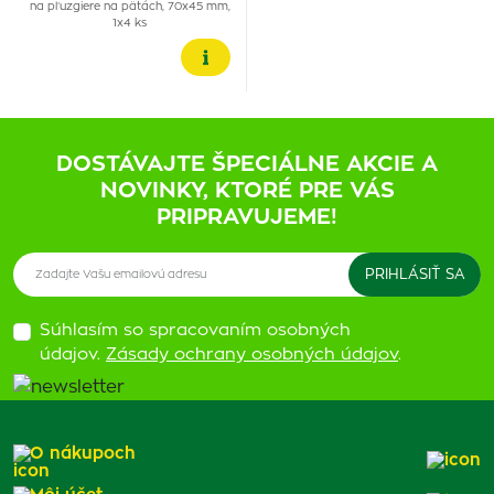
na pľuzgiere na pätách, 70x45 mm,
1x4 ks
DOSTÁVAJTE ŠPECIÁLNE AKCIE A
NOVINKY, KTORÉ PRE VÁS
PRIPRAVUJEME!
Súhlasím so spracovaním osobných
údajov.
Zásady ochrany osobných údajov
.
O nákupoch