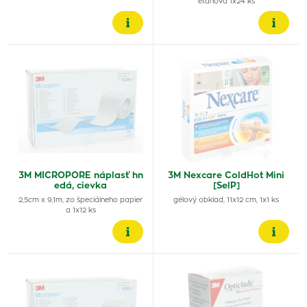
etánová 1x24 ks
3M MICROPORE náplasť hn
3M Nexcare ColdHot Mini
edá, cievka
[SelP]
2,5cm x 9,1m, zo špeciálneho papier
gélový obklad, 11x12 cm, 1x1 ks
a 1x12 ks