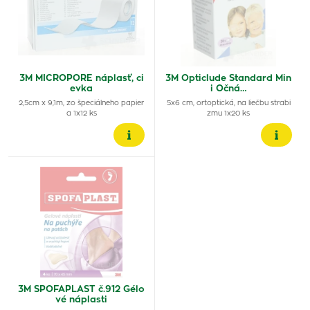
3M MICROPORE náplasť, ci
3M Opticlude Standard Min
evka
i Očná…
2,5cm x 9,1m, zo špeciálneho papier
5x6 cm, ortoptická, na liečbu strabi
a 1x12 ks
zmu 1x20 ks
3M SPOFAPLAST č.912 Gélo
vé náplasti