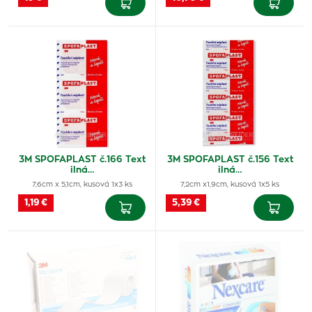
3M SPOFAPLAST č.166 Text
3M SPOFAPLAST č.156 Text
ilná…
ilná…
7,6cm x 5,1cm, kusová 1x3 ks
7,2cm x1,9cm, kusová 1x5 ks
1,19 €
5,39 €