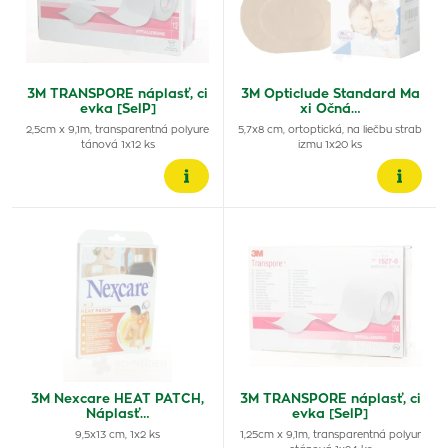
3M TRANSPORE náplasť, ci
3M Opticlude Standard Ma
evka [SelP]
xi Očná…
2,5cm x 9,1m, transparentná polyure
5,7x8 cm, ortoptická, na liečbu strab
tánová 1x12 ks
izmu 1x20 ks
3M Nexcare HEAT PATCH,
3M TRANSPORE náplasť, ci
Náplasť…
evka [SelP]
9,5x13 cm, 1x2 ks
1,25cm x 9,1m, transparentná polyur