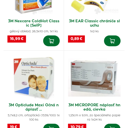
3M Nexcare ColdHot Class
3M EAR Classic chrániče sl
ic [SelP]
uchu
gélový obklad, 26,5x10 cm, 1x1 ks
1x2 ks
16,99 €
0,89 €
3M Opticlude Maxi Očná n
3M MICROPORE náplasť hn
áplasť …
edá, cievka
5,7x8,2 cm, ortoptická (1539/100) 1x
1,25cm x 9,1m, zo špeciálneho papie
100 ks
ra 1x24 ks
19 €
10,79 €