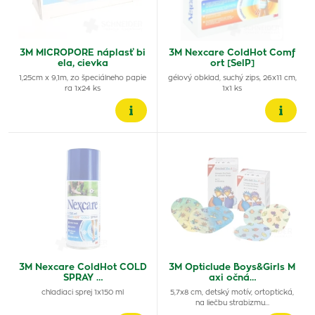
3M MICROPORE náplasť bi
3M Nexcare ColdHot Comf
ela, cievka
ort [SelP]
1,25cm x 9,1m, zo špeciálneho papie
gélový obklad, suchý zips, 26x11 cm,
ra 1x24 ks
1x1 ks
3M Nexcare ColdHot COLD
3M Opticlude Boys&Girls M
SPRAY …
axi očná…
chladiaci sprej 1x150 ml
5,7x8 cm, detský motív, ortoptická,
na liečbu strabizmu…