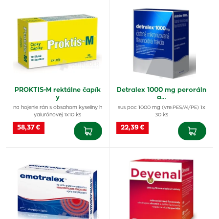
PROKTIS-M rektálne čapík
Detralex 1000 mg peroráln
y
a…
na hojenie rán s obsahom kyseliny h
sus poc 1000 mg (vre.PES/Al/PE) 1x
yalurónovej 1x10 ks
30 ks
58,37 €
22,39 €