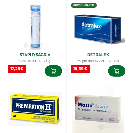
DOPORUČUJEME
STAPHYSAGRIA
DETRALEX
GRA HOM CH9 1x4 g
tbl flm (blis.Al/PVC) 1x60 ks
17,25 €
16,39 €