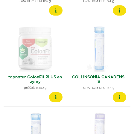
GRA HOM CH9 1x4 g
GRA HOM CH5 1x4 g
topnatur ColonFit PLUS en
COLLINSONIA CANADENSI
zymy
S
prášok 1x180 g
GRA HOM CH9 1x4 g