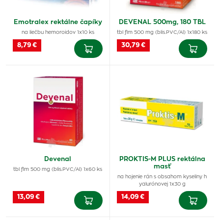
Emotralex rektálne čapíky
DEVENAL 500mg, 180 TBL
na liečbu hemoroidov 1x10 ks
tbl flm 500 mg (blis.PVC/Al) 1x180 ks
8,79 €
30,79 €
Devenal
PROKTIS-M PLUS rektálna
masť
tbl flm 500 mg (blis.PVC/Al) 1x60 ks
na hojenie rán s obsahom kyseliny h
yalurónovej 1x30 g
13,09 €
14,09 €