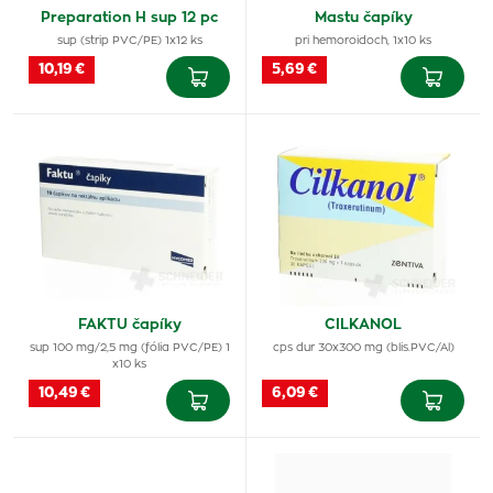
Preparation H sup 12 pc
Mastu čapíky
sup (strip PVC/PE) 1x12 ks
pri hemoroidoch, 1x10 ks
10,19 €
5,69 €
FAKTU čapíky
CILKANOL
sup 100 mg/2,5 mg (fólia PVC/PE) 1
cps dur 30x300 mg (blis.PVC/Al)
x10 ks
10,49 €
6,09 €