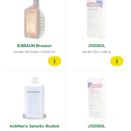
B.BRAUN Braunol
JODISOL
sol der (PE fľaša) 1x1000 ml
sol der (fľa.) 1x80 g
ActiMaris Sensitiv Roztok
JODISOL