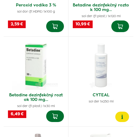
Peroxid vodíka 3 %
Betadine dezinfekčný rozto
k 100 mg…
sol dor (fľ.HDPE) 1x100 g
sol der (fľ.plast.) 1x120 ml
2,59 €
10,99 €
Betadine dezinfekčný rozt
CYTEAL
ok 100 mg…
sol der 1x250 ml
sol der (fľ.plast.) 1x30 ml
6,49 €