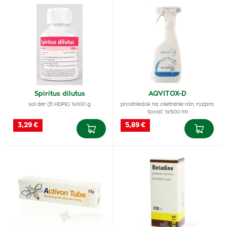
Spiritus dilutus
AQVITOX-D
sol der (fľ.HDPE) 1x100 g
prostriedok na ošetrenie rán, rozpra
šovač 1x500 ml
3,29 €
5,89 €