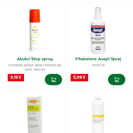
Akutol Stop spray
Vitabalans Asept Sprej
ochranný obväz, sprej s hnacím ply
1x100 ml
nom, 1x60 ml
9,19 €
5,99 €