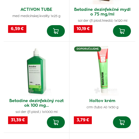
ACTIVON TUBE
Betadine dezinfekčné mydl
o 75 mg/ml
med medicínskej kvality 1x25 g
sol der (fľ.plast.hnedá) 1x120 ml
6,59 €
10,19 €
DOPORUČUJEME
Betadine dezinfekčný rozt
Holtov krém
ok 100 mg…
crm (tuba Al) 1x50 g
sol der (fľ.plast.) 1x1000 ml
31,39 €
3,79 €