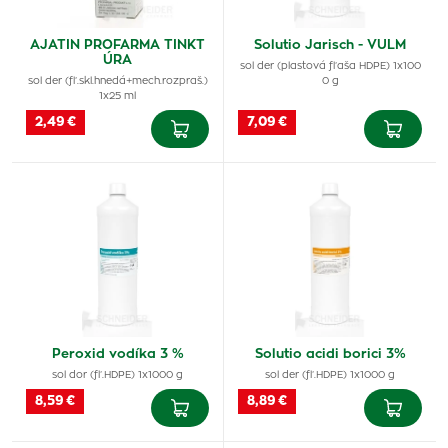
AJATIN PROFARMA TINKT
Solutio Jarisch - VULM
ÚRA
sol der (plastová fľaša HDPE) 1x100
sol der (fľ.skl.hnedá+mech.rozpraš.)
0 g
1x25 ml
2,49 €
7,09 €
Peroxid vodíka 3 %
Solutio acidi borici 3%
sol dor (fľ.HDPE) 1x1000 g
sol der (fľ.HDPE) 1x1000 g
8,59 €
8,89 €