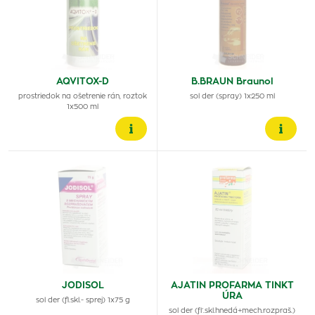
AQVITOX-D
B.BRAUN Braunol
prostriedok na ošetrenie rán, roztok
sol der (spray) 1x250 ml
1x500 ml
JODISOL
AJATIN PROFARMA TINKT
ÚRA
sol der (fl.skl.- sprej) 1x75 g
sol der (fľ.skl.hnedá+mech.rozpraš.)