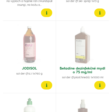
na výplach a hojenie rán (Wundspüll
sol der (fľ.skl- sprej) 1x13 g
ösung), na kožu a…
JODISOL
Betadine dezinfekčné mydl
o 75 mg/ml
sol der (fľa.) 1x760 g
sol der (fl.plast.hnedá) 1x1000 ml