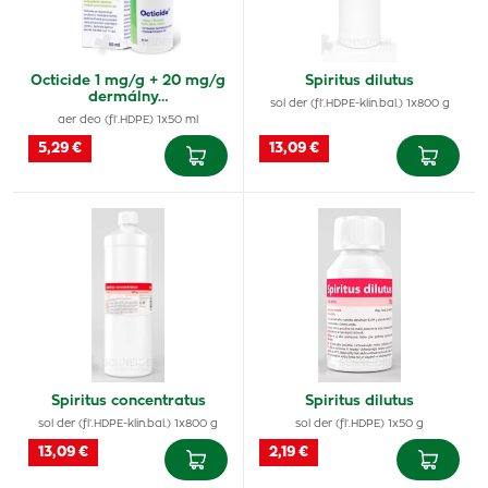
Octicide 1 mg/g + 20 mg/g
Spiritus dilutus
dermálny…
sol der (fľ.HDPE-klin.bal.) 1x800 g
aer deo (fľ.HDPE) 1x50 ml
5,29 €
13,09 €
Spiritus concentratus
Spiritus dilutus
sol der (fľ.HDPE-klin.bal.) 1x800 g
sol der (fľ.HDPE) 1x50 g
13,09 €
2,19 €