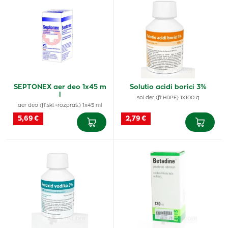
SEPTONEX aer deo 1x45 m
Solutio acidi borici 3%
l
sol der (fľ.HDPE) 1x100 g
aer deo (fľ.skl.+rozpraš.) 1x45 ml
5,69 €
2,79 €