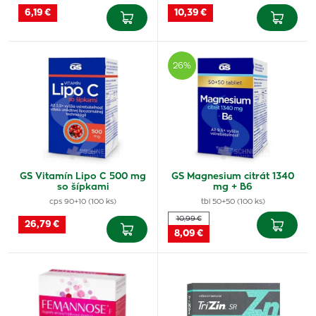
6,19 €
10,39 €
26%
GS Vitamín Lipo C 500 mg
GS Magnesium citrát 1340
so šípkami
mg + B6
cps 90+10 (100 ks)
tbl 50+50 (100 ks)
10,99 €
26,79 €
8,09 €