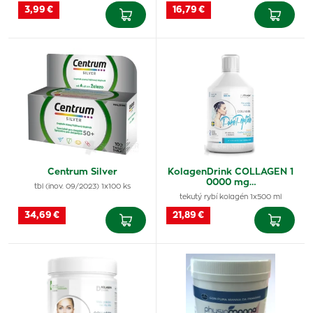
3,99 €
16,79 €
Centrum Silver
KolagenDrink COLLAGEN 1
0000 mg…
tbl (inov. 09/2023) 1x100 ks
tekutý rybí kolagén 1x500 ml
34,69 €
21,89 €