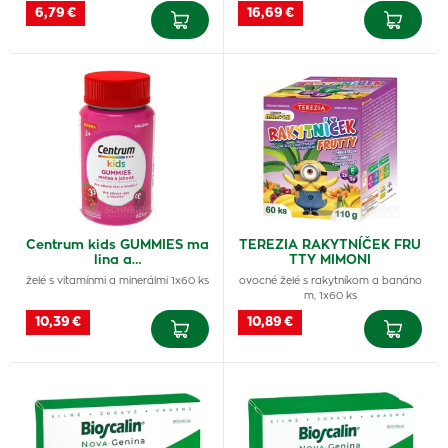
6,79 €
16,69 €
Centrum kids GUMMIES ma
TEREZIA RAKYTNÍČEK FRU
lina a…
TTY MIMONI
želé s vitamínmi a minerálmi 1x60 ks
ovocné želé s rakytníkom a banáno
m, 1x60 ks
10,39 €
10,89 €