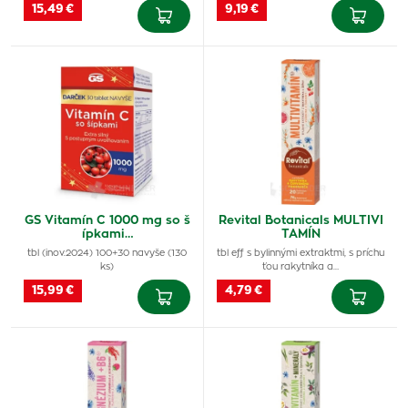
15,49 €
9,19 €
GS Vitamín C 1000 mg so š
Revital Botanicals MULTIVI
ípkami…
TAMÍN
tbl (inov.2024) 100+30 navyše (130
tbl eff s bylinnými extraktmi, s príchu
ks)
ťou rakytníka a…
15,99 €
4,79 €