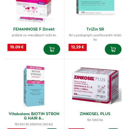
FEMANNOSE F Direkt
TriZin SR
prášok vo vrecúškach 1x30 ks
tbl s postupným uvoľňovaním 1x120
ks
19,09 €
12,29 €
Vitabalans BIOTIN STRON
ZINKOSEL PLUS
G HAIR &…
tbl 1x60 ks
tbl 60+30 zdarma (90 ks)