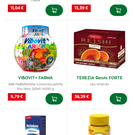
cúšok
11,04 €
13,39 €
VIBOVIT+ FARMA
TEREZIA Reishi FORTE
želé multivitamíny s ovocnou príchu
cps 1x120 ks
ťou (inov. 2024) 1x200 g
9,79 €
38,29 €