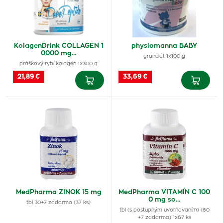
KolagenDrink COLLAGEN 1
physiomanna BABY
0000 mg…
granulát 1x100 g
práškový rybí kolagén 1x300 g
21,89 €
33,69 €
MedPharma ZINOK 15 mg
MedPharma VITAMÍN C 100
0 mg so…
tbl 30+7 zadarmo (37 ks)
tbl (s postupným uvoľňovaním) (60
+7 zadarmo) 1x67 ks