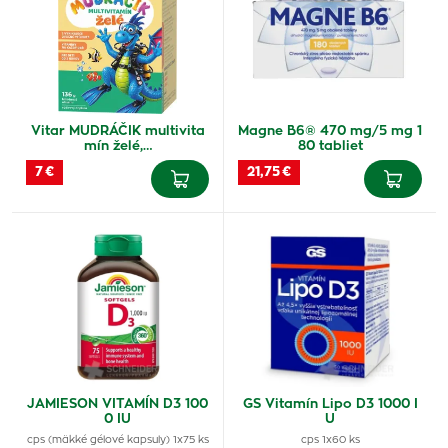
Vitar MUDRÁČIK multivita
Magne B6® 470 mg/5 mg 1
mín želé,…
80 tabliet
7 €
21,75 €
JAMIESON VITAMÍN D3 100
GS Vitamín Lipo D3 1000 I
0 IU
U
cps (mäkké gélové kapsuly) 1x75 ks
cps 1x60 ks