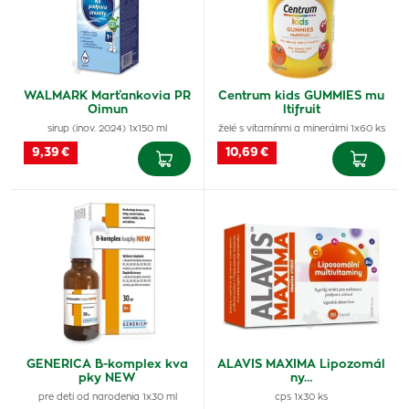
WALMARK Marťankovia PR
Centrum kids GUMMIES mu
Oimun
ltifruit
sirup (inov. 2024) 1x150 ml
želé s vitamínmi a minerálmi 1x60 ks
9,39 €
10,69 €
GENERICA B-komplex kva
ALAVIS MAXIMA Lipozomál
pky NEW
ny…
pre deti od narodenia 1x30 ml
cps 1x30 ks