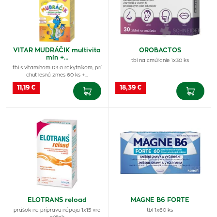
VITAR MUDRÁČIK multivita
OROBACTOS
mín +…
tbl na cmúľanie 1x30 ks
tbl s vitamínom D3 a rakytníkom, prí
chuť lesná zmes 60 ks +…
11,19 €
18,39 €
ELOTRANS reload
MAGNE B6 FORTE
prášok na prípravu nápoja 1x15 vre
tbl 1x60 ks