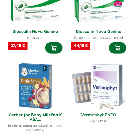
Bioscalin Nova Genina
Bioscalin Nova Genina
tbl 1x30 ks
tbl (promopack) 2x30 ks, 1x1 set
27,49 €
44,19 €
Gerber for Baby Mliečna K
Vermophyt ENEO
AŠA…
cps 1x30 ks
banán a malina (od ukonč. 6. mesia
ca) 1x200 g