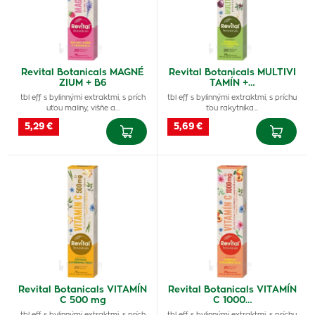
Revital Botanicals MAGNÉ
Revital Botanicals MULTIVI
ZIUM + B6
TAMÍN +…
tbl eff s bylinnými extraktmi, s prích
tbl eff s bylinnými extraktmi, s príchu
uťou maliny, višňe a…
ťou rakytníka…
5,29 €
5,69 €
Revital Botanicals VITAMÍN
Revital Botanicals VITAMÍN
C 500 mg
C 1000…