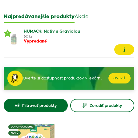
Najpredávanejšie produkty
Akcie
HUMAC® Nativ s Graviolou
1
90 ks
Vypredané
Overte si dostupnosť produktov v lekárni.
OVERIŤ
Filtrovať produkty
Zoradiť produkty
DOPORUČUJEME
NOVÉ