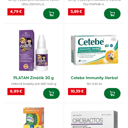
tbl eff s bylinnými extraktmi, s prích
tbl eff s bylinnými extraktmi, s príchu
uťou zázvoru a…
ťou marhule a…
4,79 €
5,89 €
PLATAN Zináčik 20 g
Cetebe Immunity Herbal
zinkové kvapky pre deti 1x20 g
tbl 1x30 ks
6,99 €
10,39 €