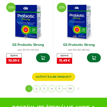
22%
23%
GS Probiotic Strong
GS Probiotic Strong
cps 30+10 (40 ks)
cps 60+20 (80 ks)
12,91 €
20,14 €
10,09 €
15,49 €
NAČÍTAŤ ĎALŠIE PRODUKTY
...
1
2
3
4
5
59