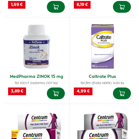
1,69 €
8,19 €
MedPharma ZINOK 15 mg
Caltrate Plus
tbl 100+7 zadarmo (107 ks)
tbl flm (fľaša HDPE) 1x30 ks
3,89 €
4,99 €