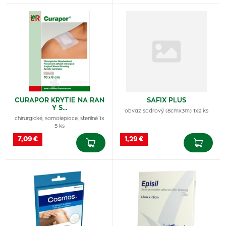
CURAPOR KRYTIE NA RAN
SAFIX PLUS
Y S…
obväz sadrový (8cmx3m) 1x2 ks
chirurgické, samolepiace, sterilné 1x
5 ks
7,09 €
1,29 €