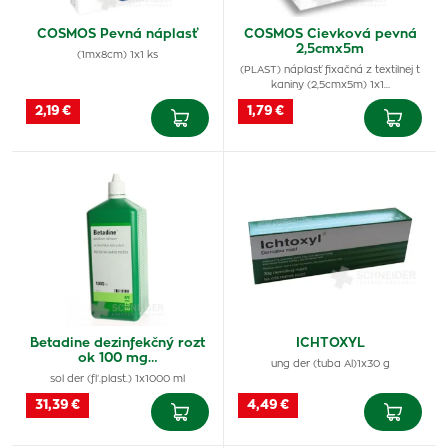
COSMOS Pevná náplasť
COSMOS Cievková pevná
2,5cmx5m
(1mx8cm) 1x1 ks
(PLAST) náplasť fixačná z textilnej t
kaniny (2,5cmx5m) 1x1…
2,19 €
1,79 €
Betadine dezinfekčný rozt
ICHTOXYL
ok 100 mg…
ung der (tuba Al)1x30 g
sol der (fľ.plast.) 1x1000 ml
31,39 €
4,49 €