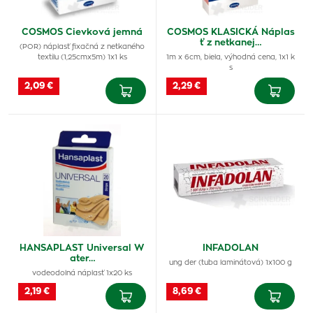
COSMOS Cievková jemná
COSMOS KLASICKÁ Náplas
ť z netkanej…
(POR) náplasť fixačná z netkaného
textilu (1,25cmx5m) 1x1 ks
1m x 6cm, biela, výhodná cena, 1x1 k
s
2,09 €
2,29 €
HANSAPLAST Universal W
INFADOLAN
ater…
ung der (tuba laminátová) 1x100 g
vodeodolná náplasť 1x20 ks
2,19 €
8,69 €