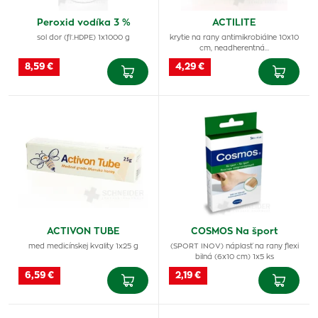
Peroxid vodíka 3 %
ACTILITE
sol dor (fľ.HDPE) 1x1000 g
krytie na rany antimikrobiálne 10x10
cm, neadherentná…
8,59 €
4,29 €
ACTIVON TUBE
COSMOS Na šport
med medicínskej kvality 1x25 g
(SPORT INOV) náplasť na rany flexi
bilná (6x10 cm) 1x5 ks
6,59 €
2,19 €