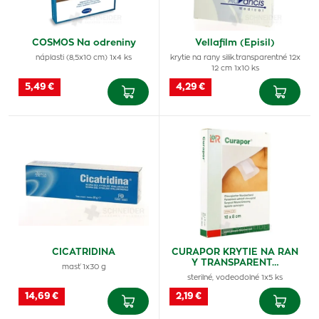
COSMOS Na odreniny
Vellafilm (Episil)
náplasti (8,5x10 cm) 1x4 ks
krytie na rany silik.transparentné 12x
12 cm 1x10 ks
5,49 €
4,29 €
CICATRIDINA
CURAPOR KRYTIE NA RAN
Y TRANSPARENT…
masť 1x30 g
sterilné, vodeodolné 1x5 ks
14,69 €
2,19 €