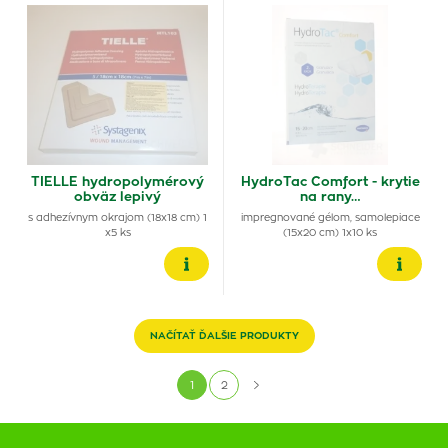
TIELLE hydropolymérový
HydroTac Comfort - krytie
obväz lepivý
na rany…
s adhezívnym okrajom (18x18 cm) 1
impregnované gélom, samolepiace
x5 ks
(15x20 cm) 1x10 ks
NAČÍTAŤ ĎALŠIE PRODUKTY
1
2