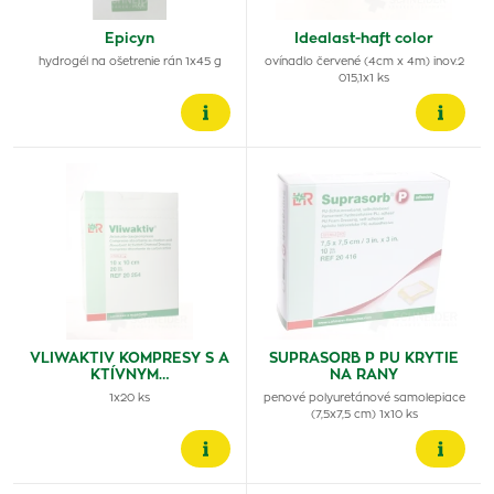
Epicyn
Idealast-haft color
hydrogél na ošetrenie rán 1x45 g
ovínadlo červené (4cm x 4m) inov.2
015,1x1 ks
VLIWAKTIV KOMPRESY S A
SUPRASORB P PU KRYTIE
KTÍVNYM…
NA RANY
1x20 ks
penové polyuretánové samolepiace
(7,5x7,5 cm) 1x10 ks