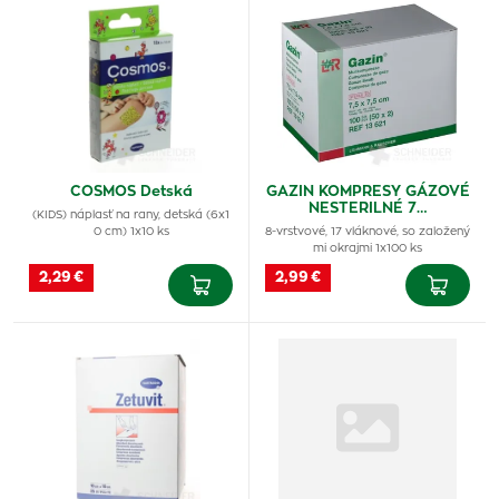
COSMOS Detská
GAZIN KOMPRESY GÁZOVÉ
NESTERILNÉ 7…
(KIDS) náplasť na rany, detská (6x1
0 cm) 1x10 ks
8-vrstvové, 17 vláknové, so založený
mi okrajmi 1x100 ks
2,29 €
2,99 €