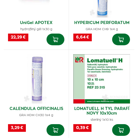
UniGel APOTEX
HYPERICUM PERFORATUM
hydrofilný gél 1x30 g
GRA HOM CH9 1x4 g
22,29 €
6,64 €
CALENDULA OFFICINALIS
LOMATUELL H TYL PARAFÍ
NOVÝ 10x10cm
GRA HOM CH30 1x4 g
sterilný 1x10 ks
3,29 €
0,39 €