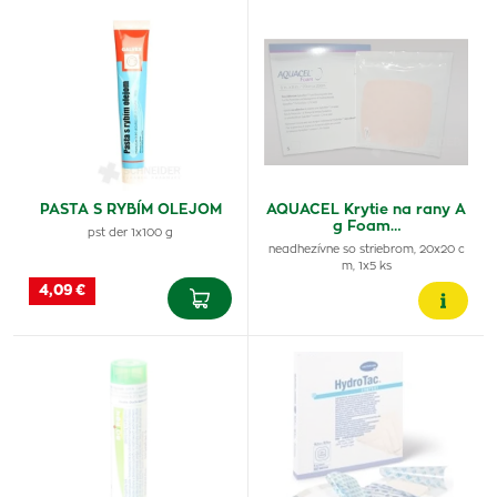
PASTA S RYBÍM OLEJOM
AQUACEL Krytie na rany A
g Foam…
pst der 1x100 g
neadhezívne so striebrom, 20x20 c
m, 1x5 ks
4,09 €