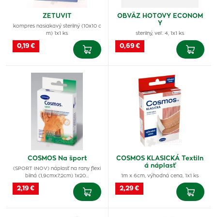
ZETUVIT
OBVÄZ HOTOVY ECONOM
Y
kompres nasiakavý sterilný (10x10 c
m) 1x1 ks
sterilný, veľ. 4, 1x1 ks
0,19 €
0,69 €
COSMOS Na šport
COSMOS KLASICKÁ Textiln
á náplasť
(SPORT INOV) náplasť na rany flexi
bilná (1,9cmx7,2cm) 1x20…
1m x 6cm, výhodná cena, 1x1 ks
2,19 €
2,29 €