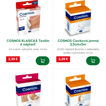
COSMOS KLASICKÁ Textiln
COSMOS Cievková jemná
á náplasť
2,5cmx5m
1m x 8cm, výhodná cena, 1x1 ks
(POR) náplasť fixačná z netkaného
textilu (2,5cmx5m) 1x1 ks
2,29 €
2,29 €