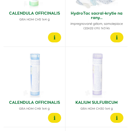
CALENDULA OFFICINALIS
HydroTac sacral-krytie na
rany…
GRA HOM CH5 1x4 g
impregnované gélom, samolepiace
(22x22 cm) 1x3 ks
CALENDULA OFFICINALIS
KALIUM SULFURICUM
GRA HOM CH9 1x4 g
GRA HOM CH30 1x4 g