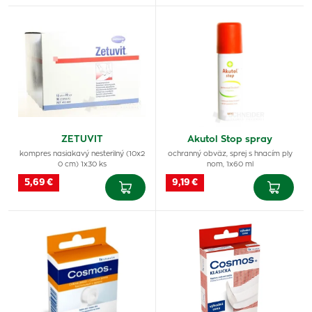
ZETUVIT
Akutol Stop spray
kompres nasiakavý nesterilný (10x2
ochranný obväz, sprej s hnacím ply
0 cm) 1x30 ks
nom, 1x60 ml
5,69 €
9,19 €