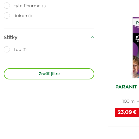
Fyto Pharma
(1)
Boiron
(1)
Virde
(2)
Saforelle
(4)
Štítky
MedPharma
(2)
Top
(1)
Natura House
(1)
Tena
(4)
Zrušiť filtre
Multi-Gyn
(6)
Ajatin
(3)
PARANIT
Gynella
(3)
100 ml +
StopLice
(1)
23,09 €
Agrokarpaty
(1)
Nivea
(1)
Indulona
(2)