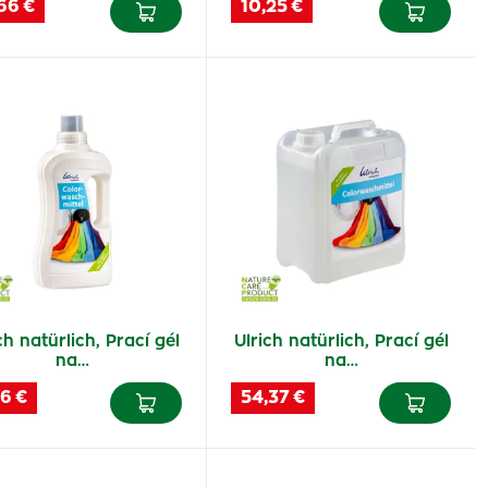
66 €
10,25 €
ch natürlich, Prací gél
Ulrich natürlich, Prací gél
na…
na…
6 €
54,37 €