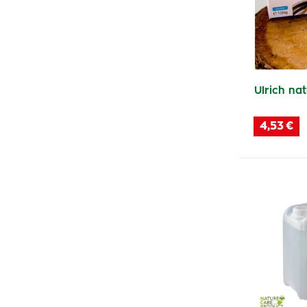
Sofit
(2)
Shuya
(3)
Moskito Guard
(1)
Herbamedicus
(2)
Ulrich nat
Bode
(2)
Canesten
(2)
4,53 €
Vitabalans Oy
(1)
Galvex
(1)
DR.44
(5)
Big Soft
(1)
Alfa Vita
(1)
Fytofontana
(9)
Gynimun
(1)
A Vata
(2)