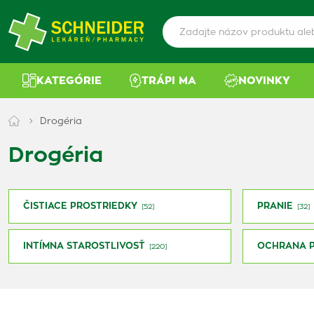
KATEGÓRIE
TRÁPI MA
NOVINKY
Drogéria
Drogéria
ČISTIACE PROSTRIEDKY
PRANIE
[52]
[32]
INTÍMNA STAROSTLIVOSŤ
OCHRANA 
[220]