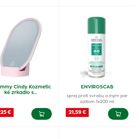
ammy Cindy Kozmetic
ENVIROSCAB
ké zrkadlo s…
sprej proti svrabu a iným par
azitom 1x200 ml
,25 €
21,59 €