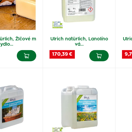
ürlich, Žlčové m
Ulrich natürlich, Lanolíno
Ulri
ydlo…
vá…
170,39 €
9,7