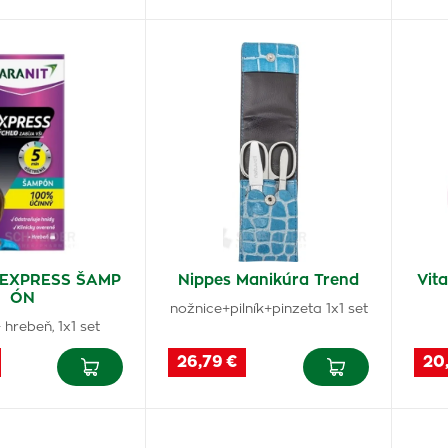
 EXPRESS ŠAMP
Nippes Manikúra Trend
Vit
ÓN
nožnice+pilník+pinzeta 1x1 set
 hrebeň, 1x1 set
26,79 €
20