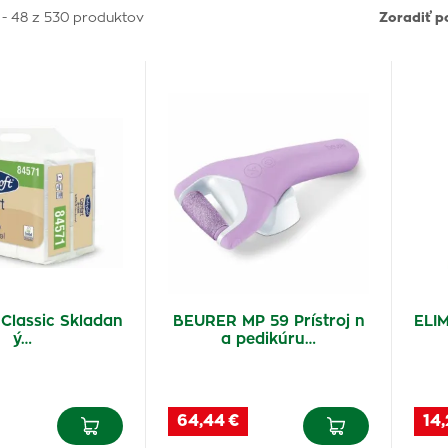
 - 48 z 530 produktov
Zoradiť p
 Classic Skladan
BEURER MP 59 Prístroj n
ELI
ý…
a pedikúru…
64,44 €
14,