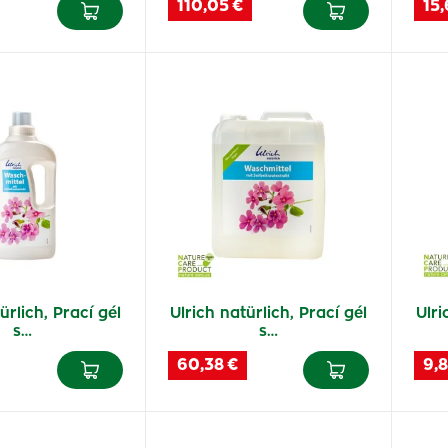
110,05 €
15,
ürlich, Prací gél
Ulrich natürlich, Prací gél
Ulri
s…
s…
60,38 €
9,8