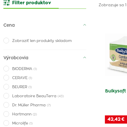
Filter produktov
Zobrazuje sa 1
Cena
Zobraziť len produkty skladom
Výrobcovia
BIODERMA
(1)
CERAVE
(1)
BEURER
(1)
Bulkysoft
Laboratoire BeauTerra
(43)
Dr. Müller Pharma
(7)
Hartmann
(2)
42,42 €
Microlife
(1)