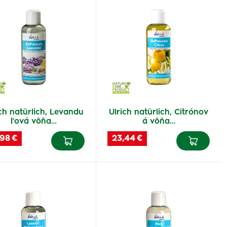
ch natürlich, Levandu
Ulrich natürlich, Citrónov
ľová vôňa…
á vôňa…
,98 €
23,44 €