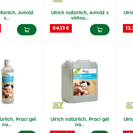
türlich, Aviváž
Ulrich natürlich, Aviváž s
Ulri
s…
vôňou…
64,13 €
12,
ürlich, Prací gél
Ulrich natürlich, Prací gél
Ulri
na…
na…