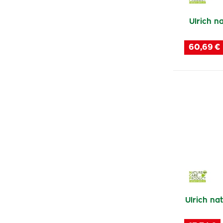
Ozonidy
(2)
Ulrich na
O-Tom
(2)
Swiss
(1)
60,69 €
Dermoxen
(7)
Nixx
(1)
Desprej
(1)
Ixosafe
(1)
In Vitro
(1)
Kawar
(1)
Hemostop
(1)
Australian Bodycare
(1)
IntimComfort
(3)
Ulrich nat
Pedicustoop
(2)
Vagisan
(3)