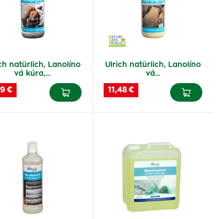
ch natürlich, Lanolíno
Ulrich natürlich, Lanolíno
vá kúra,…
vá…
9 €
11,48 €