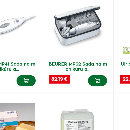
P41 Sada na m
BEURER MP62 Sada na m
Ulri
ikúru a…
anikúru a…
82,19 €
22