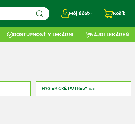
Môj účet
Košík
DOSTUPNOSŤ V LEKÁRNI
NÁJDI LEKÁREŇ
HYGIENICKÉ POTREBY
[98]