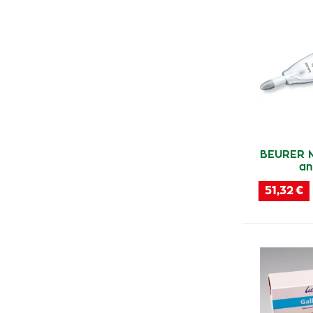
Sanytol
(6)
Dettol
(4)
Alpa
(4)
B.Braun
(2)
Biomedica
(1)
Floragyn
(2)
Aromatica
(1)
BEURER M
an
Surgicrafts
(5)
51,32 €
Pharma Activ
(1)
Nuk
(1)
Bel
(2)
Phyteneo
(3)
O.b.
(9)
OFF!
(4)