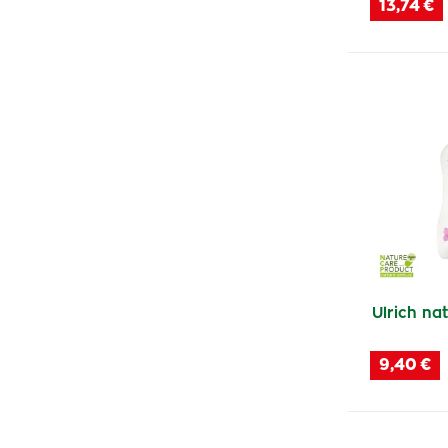
13,74 €
Aquaint
(1)
Predator race
(9)
Ginexid
(1)
Spiridea
(1)
Durex
(7)
LiQuido
(2)
Comarex
(2)
Chloramin
(1)
Diffusil
(5)
Chilly
(8)
Ulrich nat
Almaden
(38)
9,40 €
Gentle Day
(8)
Cannaderm
(1)
Sano
(1)