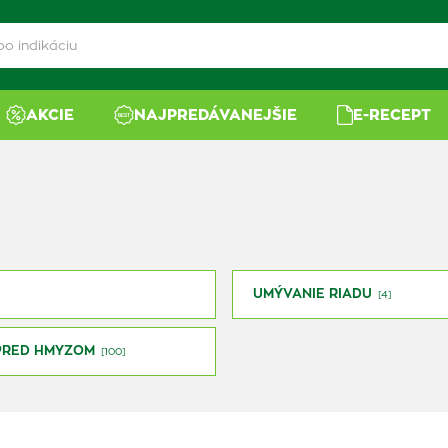
AKCIE
NAJPREDÁVANEJŠIE
E-RECEPT
UMÝVANIE RIADU
[4]
PRED HMYZOM
[100]