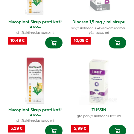
Mucoplant Sirup proti kašľ
Dinarex 1,5 mg / ml sirupu
u so…
sir (fľ.skl.hnedá s Al viečkom+odmer.l
sir (fľ.skl.hnedá) 1x250 ml
yž.) 1x200 ml
10,49 €
10,09 €
Mucoplant Sirup proti kašľ
TUSSIN
u so…
gto por (fľ.skl.hnedá) 1x25 ml
sir (fľ.skl.hnedá) 1x100 ml
5,29 €
5,99 €