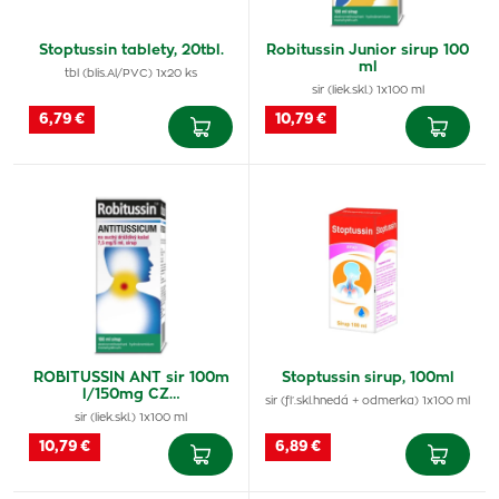
Stoptussin tablety, 20tbl.
Robitussin Junior sirup 100
ml
tbl (blis.Al/PVC) 1x20 ks
sir (liek.skl.) 1x100 ml
6,79 €
10,79 €
ROBITUSSIN ANT sir 100m
Stoptussin sirup, 100ml
l/150mg CZ…
sir (fľ.skl.hnedá + odmerka) 1x100 ml
sir (liek.skl.) 1x100 ml
10,79 €
6,89 €