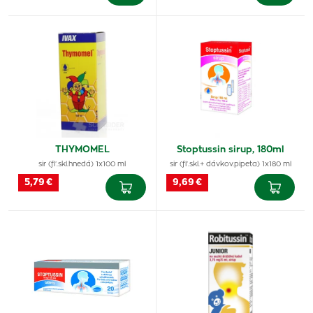
THYMOMEL
Stoptussin sirup, 180ml
sir (fľ.skl.hnedá) 1x100 ml
sir (fľ.skl.+ dávkov.pipeta) 1x180 ml
5,79 €
9,69 €