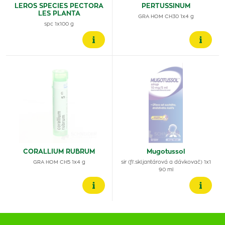
LEROS SPECIES PECTORA
PERTUSSINUM
LES PLANTA
GRA HOM CH30 1x4 g
spc 1x100 g
CORALLIUM RUBRUM
Mugotussol
GRA HOM CH5 1x4 g
sir (fľ.skl.jantárová a dávkovač) 1x1
90 ml