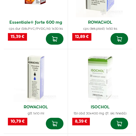
Essentiale® forte 600 mg
ROWACHOL
cps dur (blis.PVC/PVDC/Al) 1x30 ks
cps (liek.plast) 1x50 ks
15,39 €
12,89 €
ROWACHOL
ISOCHOL
gtt 1x10 ml
tbl obd 30x400 mg (fľ. skl. hnedá)
10,79 €
8,39 €