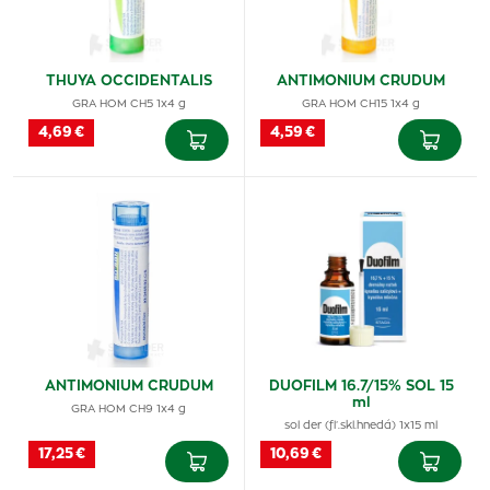
THUYA OCCIDENTALIS
ANTIMONIUM CRUDUM
GRA HOM CH5 1x4 g
GRA HOM CH15 1x4 g
4,69 €
4,59 €
ANTIMONIUM CRUDUM
DUOFILM 16.7/15% SOL 15
ml
GRA HOM CH9 1x4 g
sol der (fľ.skl.hnedá) 1x15 ml
17,25 €
10,69 €