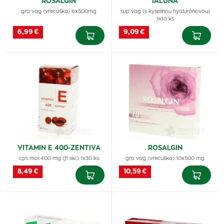
ROSALGIN
IALUNA
gro vag (vrecúška) 6x500mg
sup vag (s kyselinou hyalurónovou)
1x10 ks
6,99 €
9,09 €
VITAMIN E 400-ZENTIVA
ROSALGIN
cps mol 400 mg (fľ.skl.) 1x30 ks
gro vag (vrecúška) 10x500 mg
8,49 €
10,59 €