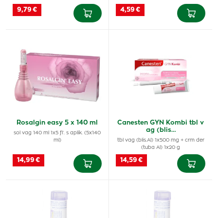
9,79 €
4,59 €
Rosalgin easy 5 x 140 ml
Canesten GYN Kombi tbl v
ag (blis…
sol vag 140 ml 1x5 fľ. s aplik. (5x140
ml)
tbl vag (blis.Al) 1x500 mg + crm der
(tuba Al) 1x20 g
14,99 €
14,59 €