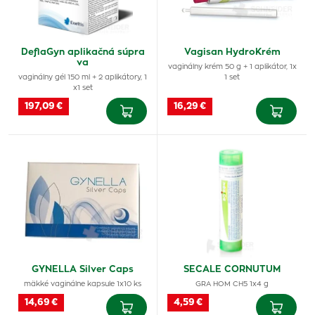
DeflaGyn aplikačná súpra
Vagisan HydroKrém
va
vaginálny krém 50 g + 1 aplikátor, 1x
vaginálny gél 150 ml + 2 aplikátory, 1
1 set
x1 set
197,09 €
16,29 €
GYNELLA Silver Caps
SECALE CORNUTUM
mäkké vaginálne kapsule 1x10 ks
GRA HOM CH5 1x4 g
14,69 €
4,59 €