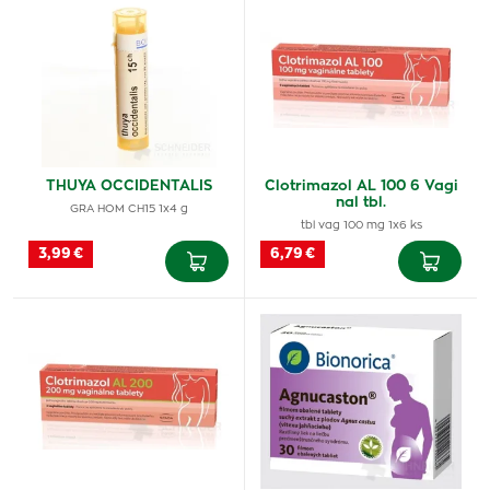
THUYA OCCIDENTALIS
Clotrimazol AL 100 6 Vagi
nal tbl.
GRA HOM CH15 1x4 g
tbl vag 100 mg 1x6 ks
3,99 €
6,79 €