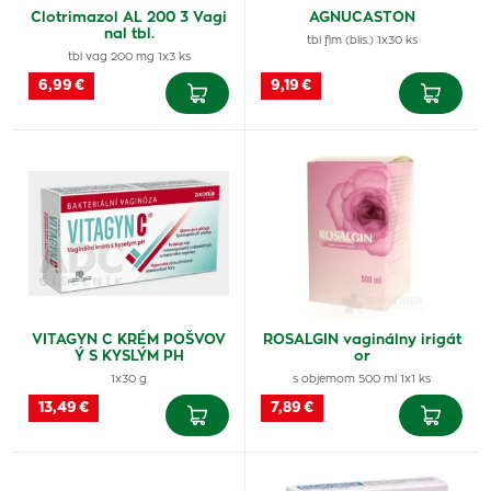
Clotrimazol AL 200 3 Vagi
AGNUCASTON
nal tbl.
tbl flm (blis.) 1x30 ks
tbl vag 200 mg 1x3 ks
6,99 €
9,19 €
VITAGYN C KRÉM POŠVOV
ROSALGIN vaginálny irigát
Ý S KYSLÝM PH
or
1x30 g
s objemom 500 ml 1x1 ks
13,49 €
7,89 €