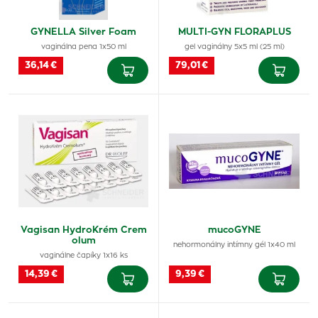
GYNELLA Silver Foam
MULTI-GYN FLORAPLUS
vaginálna pena 1x50 ml
gel vaginálny 5x5 ml (25 ml)
36,14 €
79,01 €
Vagisan HydroKrém Crem
mucoGYNE
olum
nehormonálny intímny gél 1x40 ml
vaginálne čapíky 1x16 ks
14,39 €
9,39 €