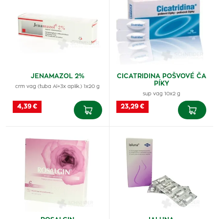
JENAMAZOL 2%
CICATRIDINA POŠVOVÉ ČA
PÍKY
crm vag (tuba Al+3x aplik.) 1x20 g
sup vag 10x2 g
4,39 €
23,29 €