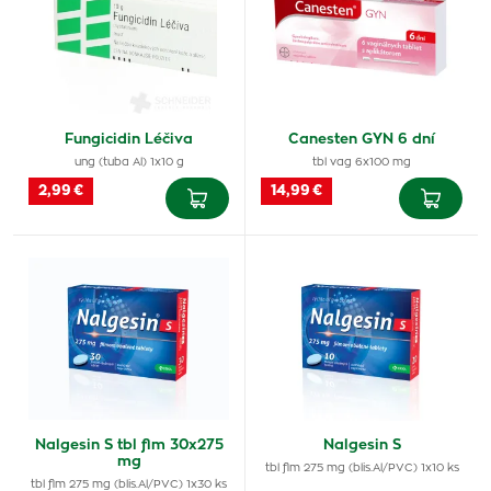
Fungicidin Léčiva
Canesten GYN 6 dní
ung (tuba Al) 1x10 g
tbl vag 6x100 mg
2,99 €
14,99 €
Nalgesin S tbl flm 30x275
Nalgesin S
mg
tbl flm 275 mg (blis.Al/PVC) 1x10 ks
tbl flm 275 mg (blis.Al/PVC) 1x30 ks