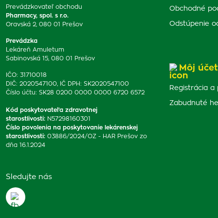
Prevádzkovateľ obchodu
Obchodné po
Pharmacy, spol. s r.o.
Odstúpenie o
Oravská 2, 080 01 Prešov
Prevádzka
Lekáreň Amuletum
Sabinovská 15, 080 01 Prešov
Môj účet
IČO: 31710018
DIČ: 2020547100, IČ DPH: SK2020547100
Registrácia a 
Číslo účtu: SK28 0200 0000 0000 6720 6572
Zabudnuté he
Kód poskytovateľa zdravotnej
starostlivosti
:
N57298160301
Číslo povolenia na poskytovanie lekárenskej
starostlivosti
:
03886/2024/OZ - HAR Prešov zo
dňa 16.1.2024
Sledujte nás