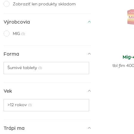
Zobraziť len produkty skladom
Výrobcovia
MIG
(1)
Forma
Mig-
tbl flm 400
Šumivé tablety
(1)
Vek
>12 rokov
(1)
Trápi ma