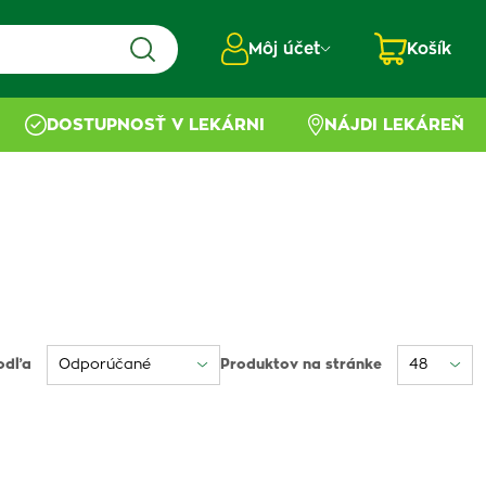
Môj účet
Košík
DOSTUPNOSŤ V LEKÁRNI
NÁJDI LEKÁREŇ
odľa
Produktov na stránke