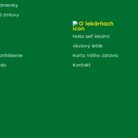
dmienky
d zmluvy
O lekárňach
Naša sieť lekární
Akciový leták
prihlásenie
Karta Vášho zdravia
slo
Kontakt