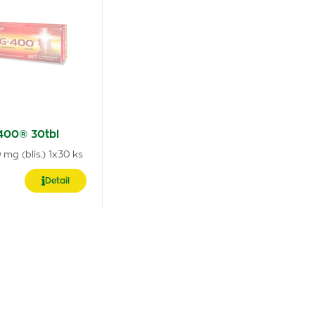
400® 30tbl
 mg (blis.) 1x30 ks
Detail