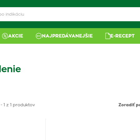
AKCIE
NAJPREDÁVANEJŠIE
E-RECEPT
denie
- 1 z 1 produktov
Zoradiť p