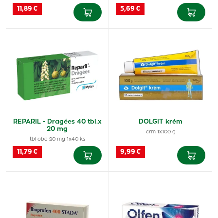
11,89 €
5,69 €
REPARIL - Dragées 40 tbl.x
DOLGIT krém
20 mg
crm 1x100 g
tbl obd 20 mg 1x40 ks
11,79 €
9,99 €