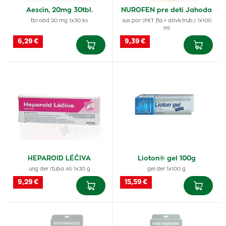
Aescin, 20mg 30tbl.
NUROFEN pre deti Jahoda
tbl obd 20 mg 1x30 ks
sus por (PET fla.+ dávk.trub.) 1x100
ml
6,29 €
9,39 €
HEPAROID LÉČIVA
Lioton® gel 100g
ung der (tuba Al) 1x30 g
gel der 1x100 g
9,29 €
15,59 €