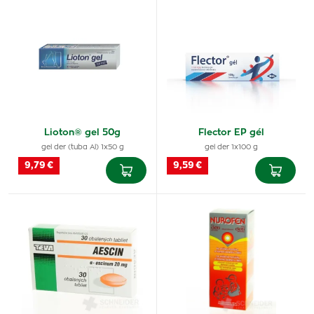
Lioton® gel 50g
Flector EP gél
gel der (tuba Al) 1x50 g
gel der 1x100 g
9,79 €
9,59 €