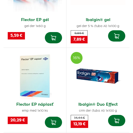
Flector EP gél
Ibalgin® gel
gel der 1x60 g
gel der 5 % (tuba Al) 1x100 g
9,69 €
5,59 €
7,89 €
16%
Flector EP náplasť
Ibalgin® Duo Effect
emp med 1x10 ks
crm der (tuba Al) 1x100 g
14,44 €
20,29 €
12,19 €