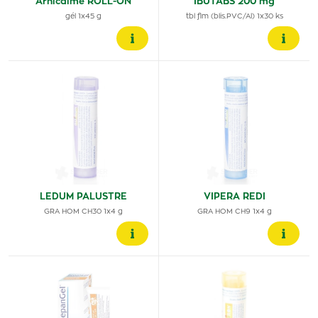
Arnicalme ROLL-ON
IBUTABS 200 mg
gél 1x45 g
tbl flm (blis.PVC/Al) 1x30 ks
LEDUM PALUSTRE
VIPERA REDI
GRA HOM CH30 1x4 g
GRA HOM CH9 1x4 g