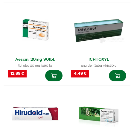
Aescin, 20mg 90tbl.
ICHTOXYL
tbl obd 20 mg 1x90 ks
ung der (tuba Al)1x30 g
12,89 €
4,49 €