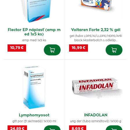
Flector EP náplasť (emp m
Voltaren Forte 2,32 % gél
ed 1x5 ks)
gel (tuba LDPE/Al/LLDPE/HDPE/Anti
emp med 1x5 ks
block Masterbatch s odkláp…
10,79 €
16,99 €
Lymphomyosot
INFADOLAN
gtt por (fľ.skl.hnedá) 1x100 ml
ung der (tuba laminátová) 1x100 g
24,89 €
8,69 €