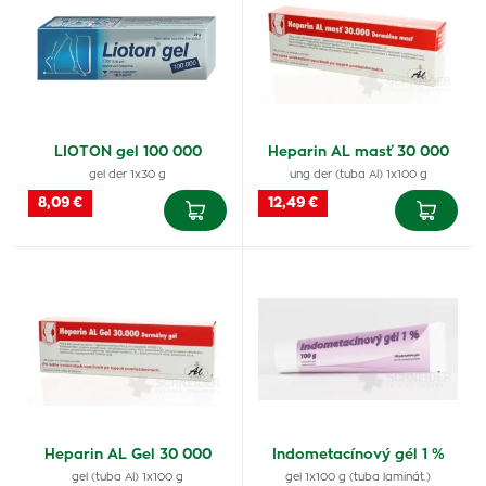
LIOTON gel 100 000
Heparin AL masť 30 000
gel der 1x30 g
ung der (tuba Al) 1x100 g
8,09 €
12,49 €
Heparin AL Gel 30 000
Indometacínový gél 1 %
gel (tuba Al) 1x100 g
gel 1x100 g (tuba laminát.)