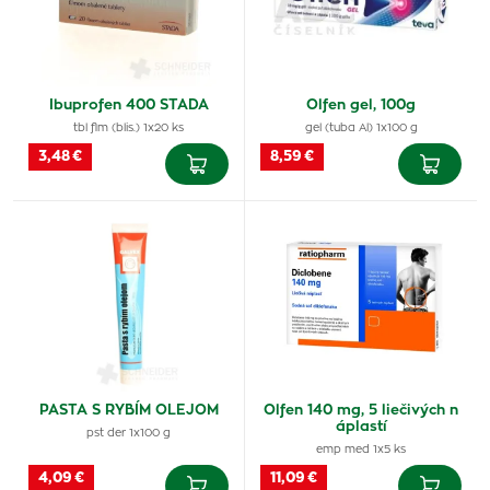
Ibuprofen 400 STADA
Olfen gel, 100g
tbl flm (blis.) 1x20 ks
gel (tuba Al) 1x100 g
3,48 €
8,59 €
PASTA S RYBÍM OLEJOM
Olfen 140 mg, 5 liečivých n
áplastí
pst der 1x100 g
emp med 1x5 ks
4,09 €
11,09 €