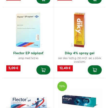
Flector EP náplasť
Diky 4% spray gel
emp med 1x2 ks
aer deo 1x25 g (30 ml fľ. skl. s dávk
ovačom)
5,09 €
12,49 €
19%