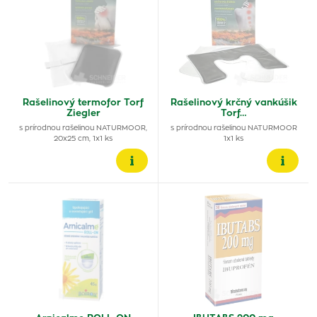
Rašelinový termofor Torf
Rašelinový krčný vankúšik
Ziegler
Torf…
s prírodnou rašelinou NATURMOOR,
s prírodnou rašelinou NATURMOOR
20x25 cm, 1x1 ks
1x1 ks