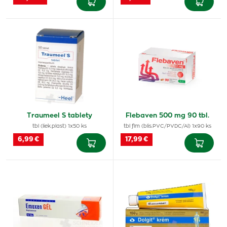
Traumeel S tablety
Flebaven 500 mg 90 tbl.
tbl (liek.plast) 1x50 ks
tbl flm (blis.PVC/PVDC/Al) 1x90 ks
6,99 €
17,99 €