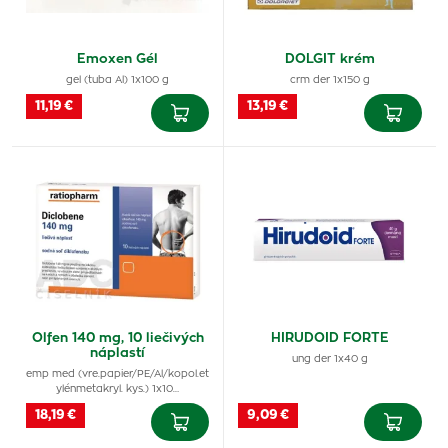
Emoxen Gél
DOLGIT krém
gel (tuba Al) 1x100 g
crm der 1x150 g
11,19 €
13,19 €
Olfen 140 mg, 10 liečivých
HIRUDOID FORTE
náplastí
ung der 1x40 g
emp med (vre.papier/PE/Al/kopol.et
ylénmetakryl. kys.) 1x10…
18,19 €
9,09 €