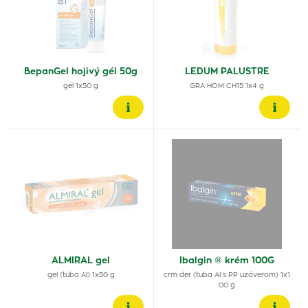
BepanGel hojivý gél 50g
LEDUM PALUSTRE
gél 1x50 g
GRA HOM CH15 1x4 g
ALMIRAL gel
Ibalgin ® krém 100G
gel (tuba Al) 1x50 g
crm der (tuba Al s PP uzáverom) 1x1
00 g