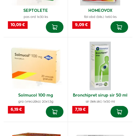
SEPTOLETE
HOMEOVOX
pas ord 1x30 ks
tbl obd (blis.) 1x60 ks
10,09 €
9,09 €
Solmucol 100 mg
Bronchipret sirup sir 50 ml
gra (vrecúška) 20x1,5g
sir (liek.skl.) 1x50 ml
6,19 €
7,19 €