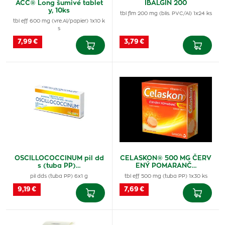
ACC® Long šumivé tablet
IBALGIN 200
y, 10ks
tbl flm 200 mg (blis. PVC/Al) 1x24 ks
tbl eff 600 mg (vre.Al/papier) 1x10 k
s
7,99 €
3,79 €
OSCILLOCOCCINUM pil dd
CELASKON® 500 MG ČERV
s (tuba PP)…
ENÝ POMARANČ…
pil dds (tuba PP) 6x1 g
tbl eff 500 mg (tuba PP) 1x30 ks
9,19 €
7,69 €