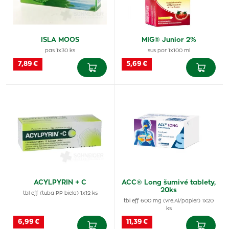
ISLA MOOS
MIG® Junior 2%
pas 1x30 ks
sus por 1x100 ml
7,89 €
5,69 €
ACYLPYRIN + C
ACC® Long šumivé tablety,
20ks
tbl eff (tuba PP biela) 1x12 ks
tbl eff 600 mg (vre.Al/papier) 1x20
ks
6,99 €
11,39 €