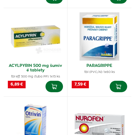
ACYLPYRIN 500 mg šumiv
PARAGRIPPE
é tablety
tbl (PVC/Al) 1x60 ks
tbl eff 500 mg (tuba PP) 1x15 ks
6,89 €
7,59 €