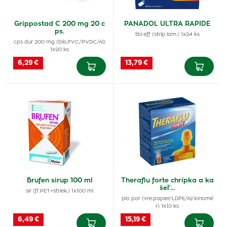
Grippostad C 200 mg 20 c
PANADOL ULTRA RAPIDE
ps.
tbl eff (strip lam.) 1x24 ks
cps dur 200 mg (blis.PVC/PVDC/Al)
1x20 ks
6,29 €
13,79 €
Brufen sirup 100 ml
Theraflu forte chrípka a ka
šeľ…
sir (fľ.PET+striek.) 1x100 ml
plo por (vre.papier/LDPE/Al/ionomé
r) 1x10 ks
6,49 €
15,19 €