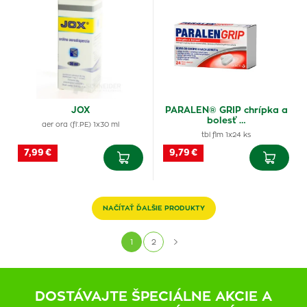
JOX
PARALEN® GRIP chrípka a
bolesť …
aer ora (fľ.PE) 1x30 ml
tbl flm 1x24 ks
7,99 €
9,79 €
NAČÍTAŤ ĎALŠIE PRODUKTY
1
2
DOSTÁVAJTE ŠPECIÁLNE AKCIE A