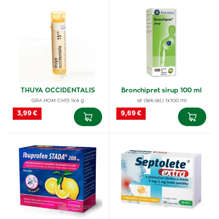
THUYA OCCIDENTALIS
Bronchipret sirup 100 ml
GRA HOM CH15 1x4 g
sir (liek.skl.) 1x100 ml
3,99 €
9,69 €