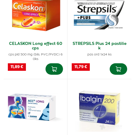
CELASKON Long effect 60
STREPSILS Plus 24 pastilie
cps
k
cps pld 500 mg (blis. PVC/PVDC) 6
pas ord 1x24 ks
0ks
11,89 €
11,79 €