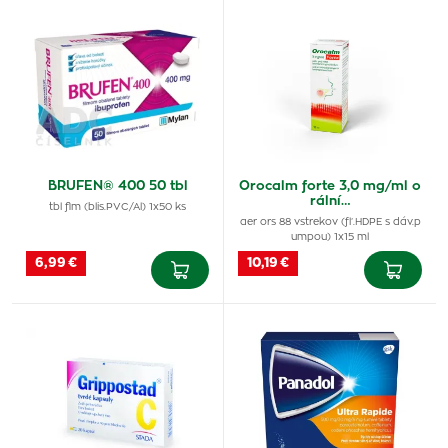
BRUFEN® 400 50 tbl
Orocalm forte 3,0 mg/ml o
rální…
tbl flm (blis.PVC/Al) 1x50 ks
aer ors 88 vstrekov (fľ.HDPE s dáv.p
umpou) 1x15 ml
6,99 €
10,19 €