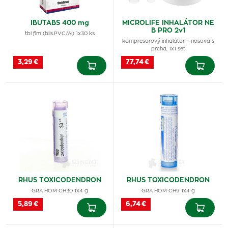
IBUTABS 400 mg
MICROLIFE INHALÁTOR NE
B PRO 2v1
tbl flm (blis.PVC/Al) 1x30 ks
kompresorový inhalátor + nosová s
prcha, 1x1 set
3,29 €
77,74 €
RHUS TOXICODENDRON
RHUS TOXICODENDRON
GRA HOM CH30 1x4 g
GRA HOM CH9 1x4 g
5,89 €
6,74 €