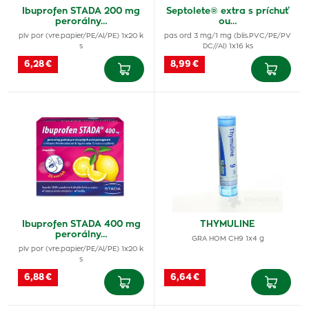
Ibuprofen STADA 200 mg
Septolete® extra s príchuť
perorálny…
ou…
plv por (vre.papier/PE/Al/PE) 1x20 k
pas ord 3 mg/1 mg (blis.PVC/PE/PV
s
DC//Al) 1x16 ks
6,28 €
8,99 €
Ibuprofen STADA 400 mg
THYMULINE
perorálny…
GRA HOM CH9 1x4 g
plv por (vre.papier/PE/Al/PE) 1x20 k
s
6,88 €
6,64 €