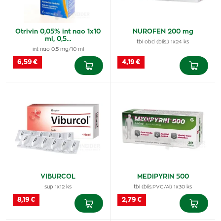
Otrivin 0,05% int nao 1x10
NUROFEN 200 mg
ml, 0,5…
tbl obd (blis.) 1x24 ks
int nao 0,5 mg/10 ml
6,59 €
4,19 €
VIBURCOL
MEDIPYRIN 500
sup 1x12 ks
tbl (blis.PVC/Al) 1x30 ks
8,19 €
2,79 €