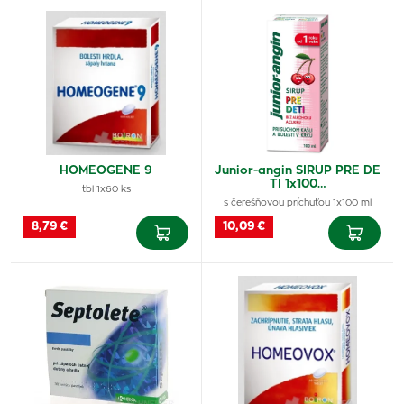
HOMEOGENE 9
Junior-angin SIRUP PRE DE
TI 1x100…
tbl 1x60 ks
s čerešňovou príchuťou 1x100 ml
8,79 €
10,09 €