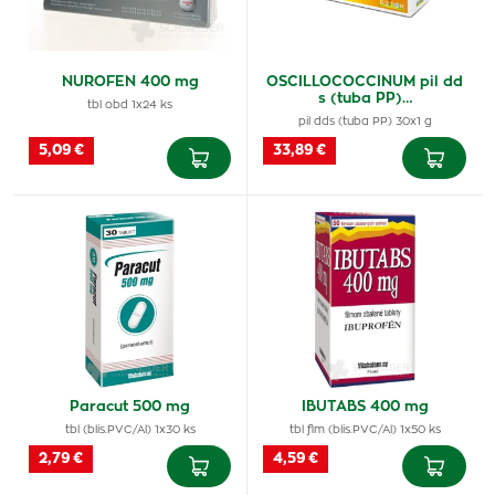
NUROFEN 400 mg
OSCILLOCOCCINUM pil dd
s (tuba PP)…
tbl obd 1x24 ks
pil dds (tuba PP) 30x1 g
5,09 €
33,89 €
Paracut 500 mg
IBUTABS 400 mg
tbl (blis.PVC/Al) 1x30 ks
tbl flm (blis.PVC/Al) 1x50 ks
2,79 €
4,59 €