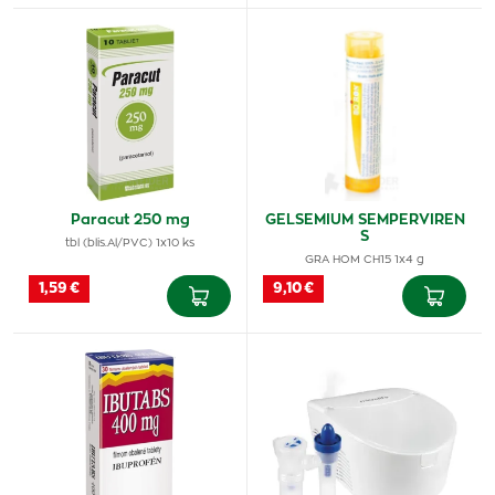
Paracut 250 mg
GELSEMIUM SEMPERVIREN
S
tbl (blis.Al/PVC) 1x10 ks
GRA HOM CH15 1x4 g
1,59 €
9,10 €