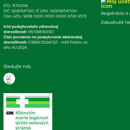
Môj účet
IČO: 31710018
DIČ: 2020547100, IČ DPH: SK2020547100
Registrácia a 
Číslo účtu: SK28 0200 0000 0000 6720 6572
Zabudnuté he
Kód poskytovateľa zdravotnej
starostlivosti
:
N57298160301
Číslo povolenia na poskytovanie lekárenskej
starostlivosti
:
03886/2024/OZ - HAR Prešov zo
dňa 16.1.2024
Sledujte nás