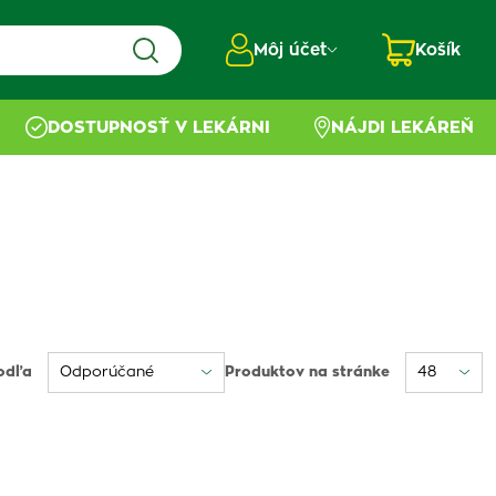
Môj účet
Košík
DOSTUPNOSŤ V LEKÁRNI
NÁJDI LEKÁREŇ
odľa
Produktov na stránke