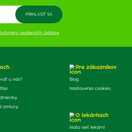
ochrany osobných údajov
.
och
Pre zákazníkov
vať u nás?
Blog
atba
Nastavenia cookies
dmienky
d zmluvy
O lekárňach
Naša sieť lekární