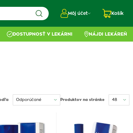
Môj účet
Košík
DOSTUPNOSŤ V LEKÁRNI
NÁJDI LEKÁREŇ
odľa
Produktov na stránke