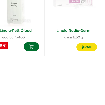
Linola-Fett Őlbad
Linola Radio-Derm
add bal 1x400 ml
krém 1x50 g
9 €
Detail