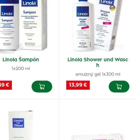
Linola Šampón
Linola Shower und Wasc
h
1x200 ml
emulzný gél 1x300 ml
49 €
13,99 €