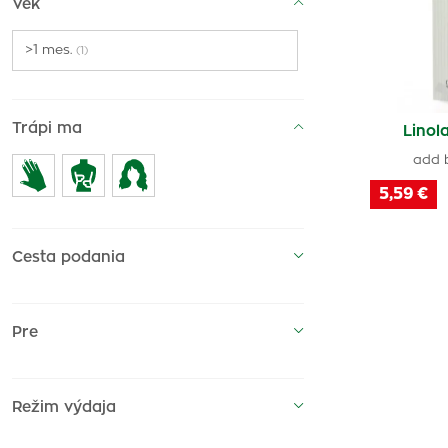
Vek
>1 mes.
(1)
Trápi ma
Linol
add 
5,59 €
Cesta podania
Pre
Režim výdaja