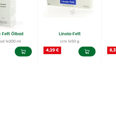
a Fett Őlbad
Linola-Fett
bal 1x200 ml
crm 1x50 g
4,29 €
8,3