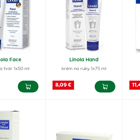
nola Face
Linola Hand
a tvár 1x50 ml
krém na ruky 1x75 ml
8,09 €
11,