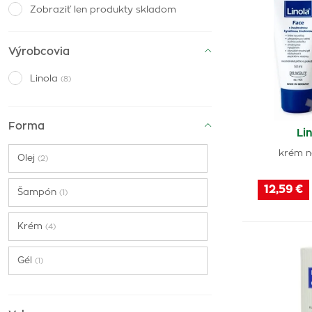
Zobraziť len produkty skladom
Výrobcovia
Linola
(8)
Forma
Li
krém n
Olej
(2)
12,59 €
Šampón
(1)
Krém
(4)
Gél
(1)