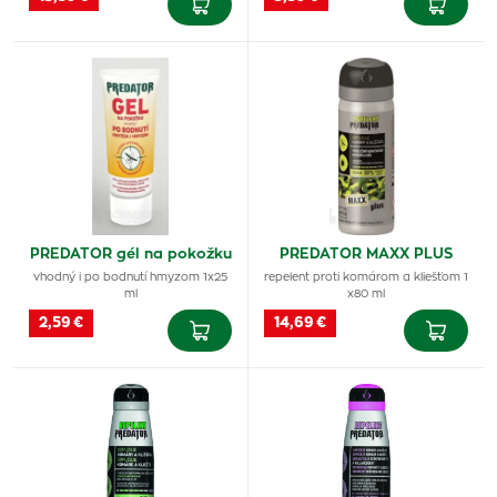
PREDATOR gél na pokožku
PREDATOR MAXX PLUS
vhodný i po bodnutí hmyzom 1x25
repelent proti komárom a kliešťom 1
ml
x80 ml
2,59 €
14,69 €