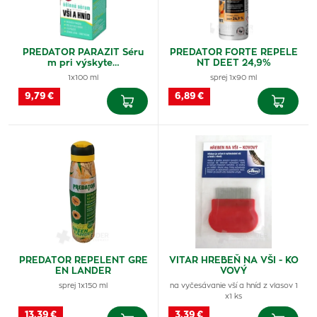
PREDATOR PARAZIT Séru
PREDATOR FORTE REPELE
m pri výskyte…
NT DEET 24,9%
1x100 ml
sprej 1x90 ml
9,79 €
6,89 €
PREDATOR REPELENT GRE
VITAR HREBEŇ NA VŠI - KO
EN LANDER
VOVÝ
sprej 1x150 ml
na vyčesávanie vší a hníd z vlasov 1
x1 ks
13,39 €
3,39 €