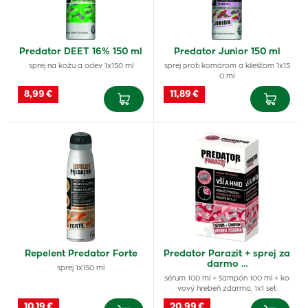
Predator DEET 16% 150 ml
Predator Junior 150 ml
sprej na kožu a odev 1x150 ml
sprej proti komárom a kliešťom 1x15
0 ml
8,99 €
11,89 €
Repelent Predator Forte
Predator Parazit + sprej za
darmo …
sprej 1x150 ml
sérum 100 ml + šampón 100 ml + ko
vový hrebeň zdarma, 1x1 set
10,19 €
20,99 €