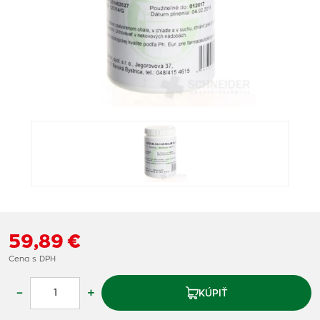
59,89 €
Cena s DPH
–
+
KÚPIŤ