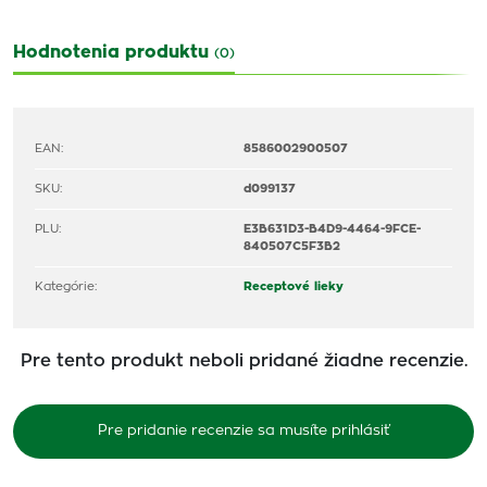
Hodnotenia produktu
(0)
EAN:
8586002900507
SKU:
d099137
PLU:
E3B631D3-B4D9-4464-9FCE-
840507C5F3B2
Kategórie:
Receptové lieky
Pre tento produkt neboli pridané žiadne recenzie.
Pre pridanie recenzie sa musíte prihlásiť