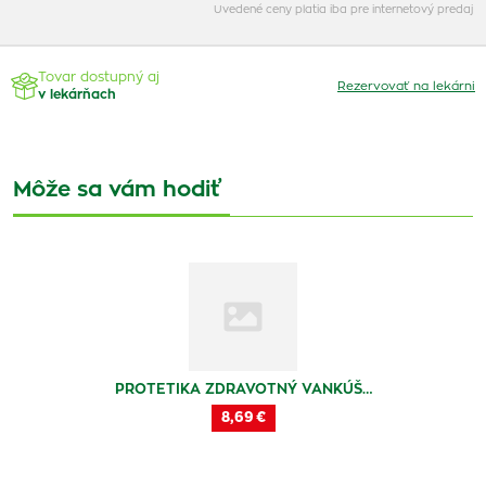
Uvedené ceny platia iba pre internetový predaj
Tovar dostupný aj
Rezervovať na lekárni
v lekárňach
Môže sa vám hodiť
PROTETIKA ZDRAVOTNÝ VANKÚŠ…
8,69 €