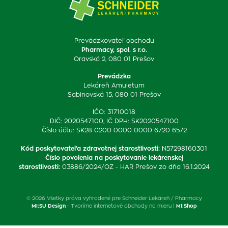
Prevádzkovateľ obchodu
Pharmacy, spol. s r.o.
Oravská 2, 080 01 Prešov
Prevádzka
Lekáreň Amuletum
Sabinovská 15, 080 01 Prešov
IČO: 31710018
DIČ: 2020547100, IČ DPH: SK2020547100
Číslo účtu: SK28 0200 0000 0000 6720 6572
Kód poskytovateľa zdravotnej starostlivosti
:
N57298160301
Číslo povolenia na poskytovanie lekárenskej
starostlivosti
:
03886/2024/OZ - HAR Prešov zo dňa 16.1.2024
© 2026 Všetky práva vyhradené pre Schneider Lekáreň / Pharmacy
MI:SU Design
- Tvoríme internetové obchody na mieru |
MI:Shop