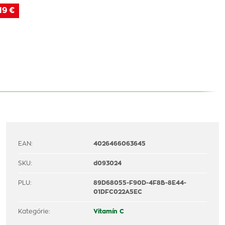
19 €
EAN:
4026466063645
SKU:
d093024
PLU:
89D68055-F90D-4F8B-8E44-
01DFC022A5EC
Kategórie:
Vitamín C