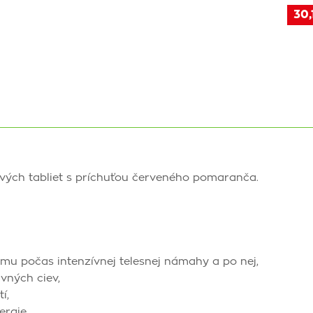
30,
vých tabliet s príchuťou červeného pomaranča.
u počas intenzívnej telesnej námahy a po nej,
vných ciev,
í,
ergie,