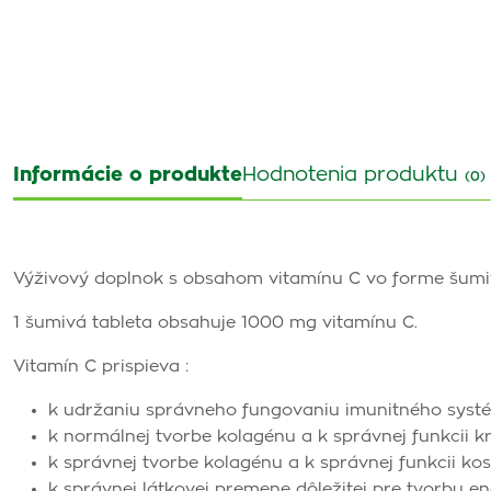
Informácie o produkte
Hodnotenia produktu
(0)
Výživový doplnok s obsahom vitamínu C vo forme šumi
1 šumivá tableta obsahuje 1000 mg vitamínu C.
Vitamín C prispieva :
k udržaniu správneho fungovaniu imunitného systém
k normálnej tvorbe kolagénu a k správnej funkcii kr
k správnej tvorbe kolagénu a k správnej funkcii kost
k správnej látkovej premene dôležitej pre tvorbu en