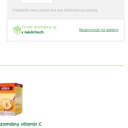
Uvedené ceny platia iba pre internetový predaj
Tovar dostupný aj
Rezervovať na lekárni
v lekárňach
zomálny vitamín C