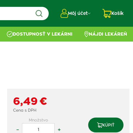
Môj účet
Košík
DOSTUPNOSŤ V LEKÁRNI
NÁJDI LEKÁREŇ
6,49 €
Cena s DPH
Množstvo
KÚPIŤ
–
+