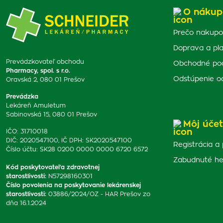
O nákup
Prečo nakupo
Doprava a pl
Prevádzkovateľ obchodu
Obchodné po
Pharmacy, spol. s r.o.
Odstúpenie o
Oravská 2, 080 01 Prešov
Prevádzka
Lekáreň Amuletum
Sabinovská 15, 080 01 Prešov
Môj účet
IČO: 31710018
DIČ: 2020547100, IČ DPH: SK2020547100
Registrácia a 
Číslo účtu: SK28 0200 0000 0000 6720 6572
Zabudnuté he
Kód poskytovateľa zdravotnej
starostlivosti
:
N57298160301
Číslo povolenia na poskytovanie lekárenskej
starostlivosti
:
03886/2024/OZ - HAR Prešov zo
dňa 16.1.2024