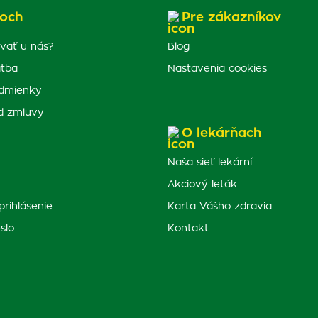
och
Pre zákazníkov
vať u nás?
Blog
atba
Nastavenia cookies
dmienky
d zmluvy
O lekárňach
Naša sieť lekární
Akciový leták
prihlásenie
Karta Vášho zdravia
slo
Kontakt