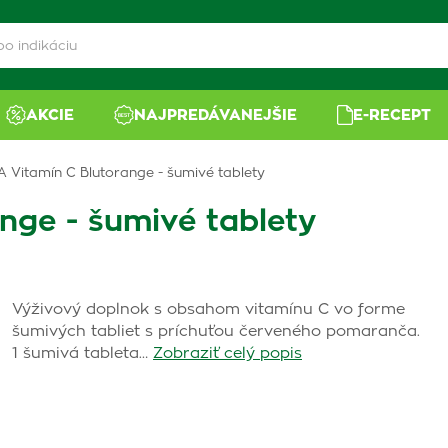
AKCIE
NAJPREDÁVANEJŠIE
E-RECEPT
 Vitamín C Blutorange - šumivé tablety
nge - šumivé tablety
Výživový doplnok s obsahom vitamínu C vo forme
šumivých tabliet s príchuťou červeného pomaranča.
1 šumivá tableta…
Zobraziť celý popis