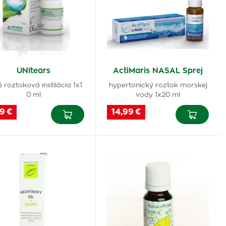
UNItears
ActiMaris NASAL Sprej
 roztoková instilácia 1x1
hypertonický roztok morskej
0 ml
vody 1x20 ml
9 €
14,99 €