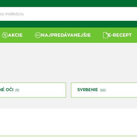
AKCIE
NAJPREDÁVANEJŠIE
E-RECEPT
É OČI
SVRBENIE
[5]
[22]