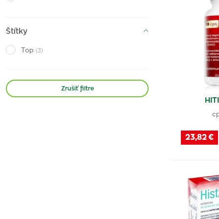
Calendula
(1)
Ozonidy
(2)
Štítky
Herbacos Recordati
(1)
Top
(3)
Cyteal
(1)
Paralen
(3)
Zrušiť filtre
Delmar
(1)
HIT
Allerhin
(1)
cp
Nasic
(1)
23,82 €
Pinio-Nasal
(1)
Unimed Pharma
(2)
Sinulan
(1)
Otrivin
(3)
Sinupret
(1)
Sterimar
(3)