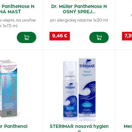
er PantheNose N
Dr. Müller PantheNose N
NÁ MASŤ
OSNÝ SPREJ…
i olejmi, na uvoľne
pri alergickej nádche 1x20 ml
e 1x7,5 ml
9,46 €
7,3
r Panthenol
STERIMAR nosová hygien
Me
a