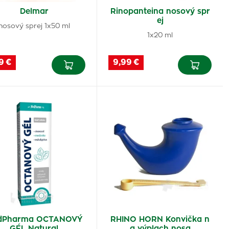
Delmar
Rinopanteina nosový spr
ej
nosový sprej 1x50 ml
1x20 ml
9 €
9,99 €
dPharma OCTANOVÝ
RHINO HORN Konvička n
GÉL Natural
a výplach nosa