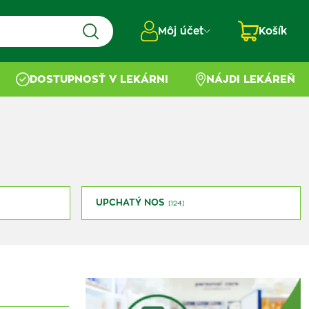
Môj účet
Košík
DOSTUPNOSŤ V LEKÁRNI
NÁJDI LEKÁREŇ
UPCHATÝ NOS
[124]