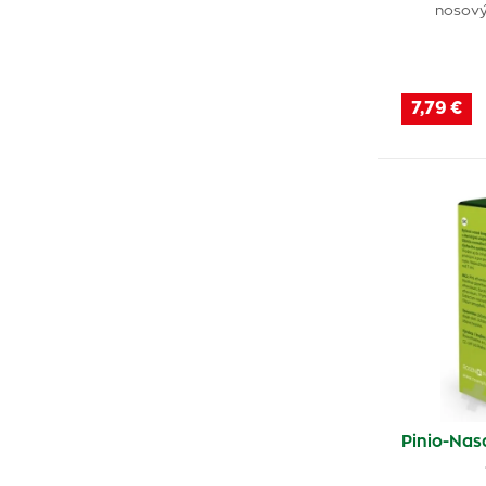
nosový
7,79 €
Pinio-Nas