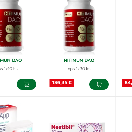
IMUN DAO
HITIMUN DAO
s 1x10 ks
cps 1x30 ks
136,35 €
84