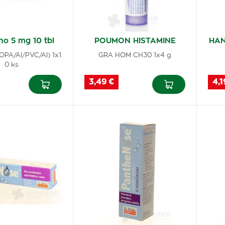
no 5 mg 10 tbl
POUMON HISTAMINE
HAN
s.OPA/Al/PVC/Al) 1x1
GRA HOM CH30 1x4 g
0 ks
3,49 €
4,1