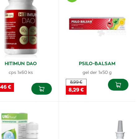
HITIMUN DAO
PSILO-BALSAM
cps 1x60 ks
gel der 1x50 g
8,99 €
,46 €
8,29 €