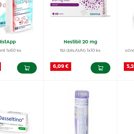
HistApp
Nestibil 20 mg
 ent 1x60 ks
tbl (blis.Al/Al) 1x10 ks
očná
6,09 €
5,2