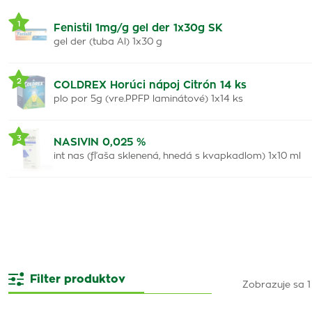
1
Fenistil 1mg/g gel der 1x30g SK
gel der (tuba Al) 1x30 g
2
COLDREX Horúci nápoj Citrón 14 ks
plo por 5g (vre.PPFP laminátové) 1x14 ks
3
NASIVIN 0,025 %
int nas (fľaša sklenená, hnedá s kvapkadlom) 1x10 ml
Filter produktov
Zobrazuje sa 1