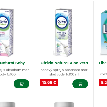
 Natural Baby
Otrivin Natural Aloe Vera
Libe
ej s obsahom mor
nosový sprej s obsahom mor
roz
vody 1x100 ml
skej vody 1x100 ml
15,69 €
8,2