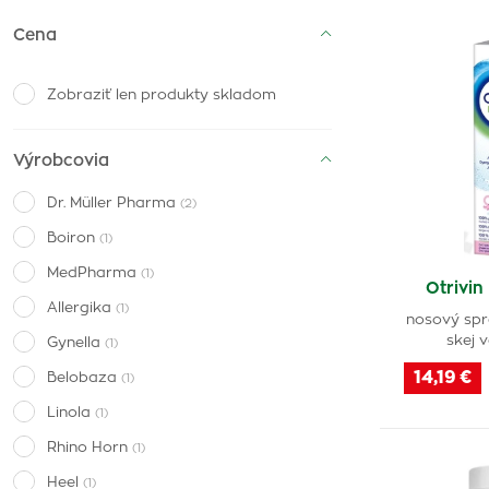
Cena
Zobraziť len produkty skladom
Výrobcovia
Dr. Müller Pharma
(2)
Boiron
(1)
MedPharma
(1)
Otrivin
Allergika
(1)
nosový spr
skej 
Gynella
(1)
14,19 €
Belobaza
(1)
Linola
(1)
Rhino Horn
(1)
Heel
(1)