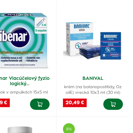
nar Viacúčelový fyzio
BANIVAL
logický…
krém (na balanopostitidy, Oz
tok v ampulkách 15x5 ml
oilE) vrecká 10x3 ml (30 ml)
9 €
20,49 €
8%