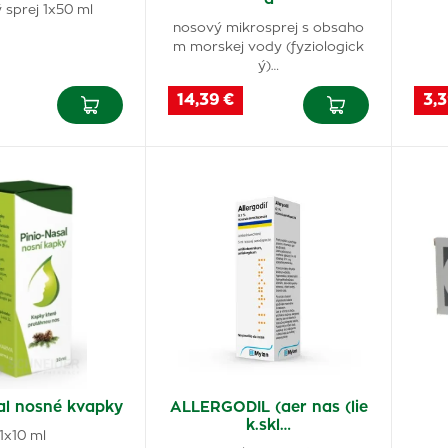
 sprej 1x50 ml
nosový mikrosprej s obsaho
m morskej vody (fyziologick
ý)…
14,39 €
3,3
al nosné kvapky
ALLERGODIL (aer nas (lie
k.skl…
1x10 ml