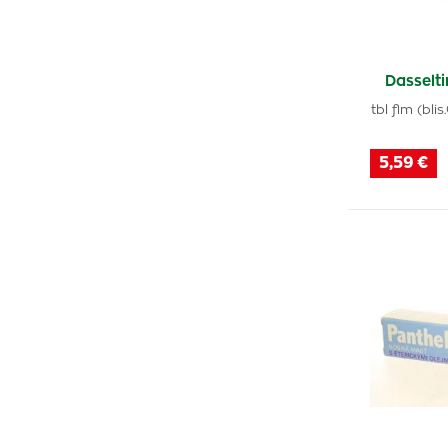
ACC
(2)
Emolux
(1)
Dasselti
Nasivin
(3)
tbl flm (bli
5,59 €