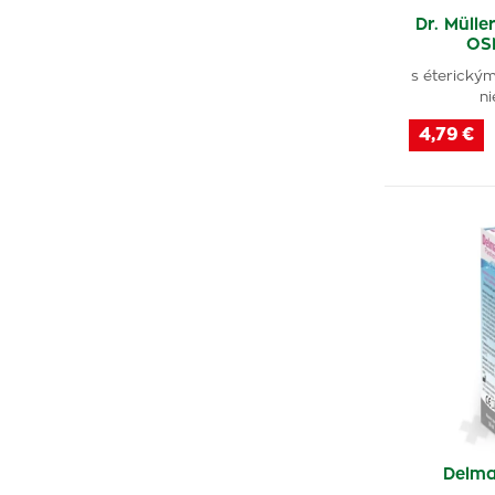
Dr. Müll
OS
s éterickým
ni
4,79 €
Delma