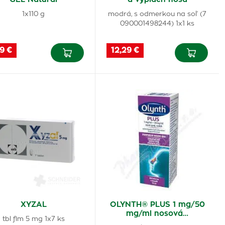
1x110 g
modrá, s odmerkou na soľ (7
090001498244) 1x1 ks
9 €
12,29 €
XYZAL
OLYNTH® PLUS 1 mg/50
mg/ml nosová…
tbl flm 5 mg 1x7 ks