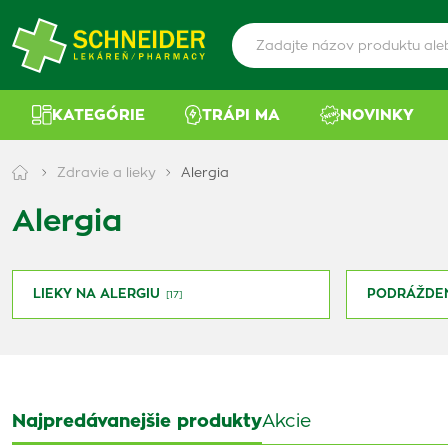
KATEGÓRIE
TRÁPI MA
NOVINKY
Zdravie a lieky
Alergia
Alergia
LIEKY NA ALERGIU
PODRÁŽDEN
[17]
Najpredávanejšie produkty
Akcie