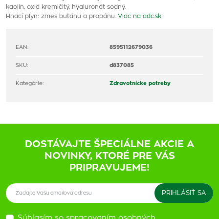
kaolín, oxid kremičitý, hyaluronát sodný.
Hnací plyn: zmes butánu a propánu.
Viac na adc.sk
EAN:
8595112679036
SKU:
d837085
Kategórie:
Zdravotnícke potreby
DOSTÁVAJTE ŠPECIÁLNE AKCIE A
NOVINKY, KTORÉ PRE VÁS
PRIPRAVUJEME!
Súhlasím so spracovaním osobných