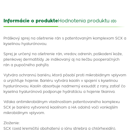
Informácie o produkte
Hodnotenia produktu
(0)
Práškový sprej na ošetrenie rán s patentovaným komplexom SCX a
kyselinou hyalurónovou.
Sprej je určený na ošetrenie rán, vredov, odrenín, poškodení kože,
plienkovej dermatitídy. Je indikovaný aj na liečbu pooperačných
rán a pupočného pahýľa.
Vytvára ochrannú bariéru, ktorá pôsobí proti mikrobiálnym vplyvom
a urýchľuje hojenie. Bariéru vytvára kaolín v spojení s kyselinou
hyalurónovou. Kaolín absorbuje nadmerný exsudát z rany, zatiaľ čo
kyselina hyalurónová podporuje hydratáciu a hojenie tkaniva.
Vďaka antimikrobiálnym vlastnostiam patentovaného komplexu
SCX je bariéra vytvorená kaolínom a HA odolná voči vonkajším
mikrobiálnym vplyvom.
Zloženie:
SCX (oxid kremičitý obohatený o ióny striebra a chlórhexidín),