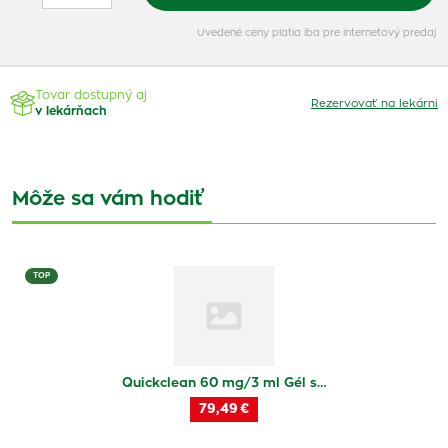
Uvedené ceny platia iba pre internetový predaj
Tovar dostupný aj
Rezervovať na lekárni
v lekárňach
Môže sa vám hodiť
TOP
Quickclean 60 mg/3 ml Gél s…
79,49 €