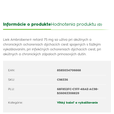
Informácie o produkte
Hodnotenia produktu
(0)
Liek Ambrobene® retard 75 mg sa užíva pri akútnych a
chronických ochoreniach dýchacích ciest spojených s ťažkým
vykašliavaním, pri infekčných ochoreniach dýchacích ciest, pri
akútnych a chronických zápaloch prinosových dutín.
EAN:
8585034706668
SKU:
C98336
PLU:
68F852FC-C1FF-48AE-AC98-
B56063308829
Kategórie:
Vlhký kašeľ a vykašliavanie