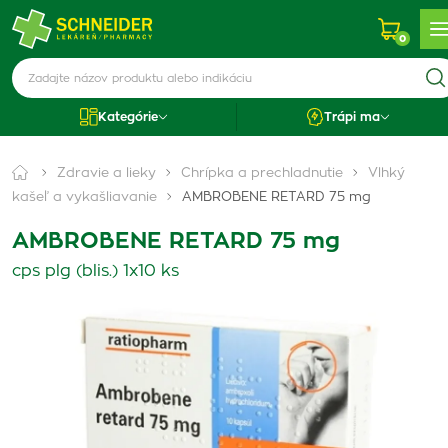
0
Kategórie
Trápi ma
Zdravie a lieky
Chrípka a prechladnutie
Vlhký
kašeľ a vykašliavanie
AMBROBENE RETARD 75 mg
AMBROBENE RETARD 75 mg
cps plg (blis.) 1x10 ks