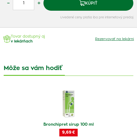
–
+
KÚPIŤ
Uvedené ceny platia iba pre internetový predaj
Tovar dostupný aj
Rezervovať na lekárni
v lekárňach
Môže sa vám hodiť
Bronchipret sirup 100 ml
9,69 €