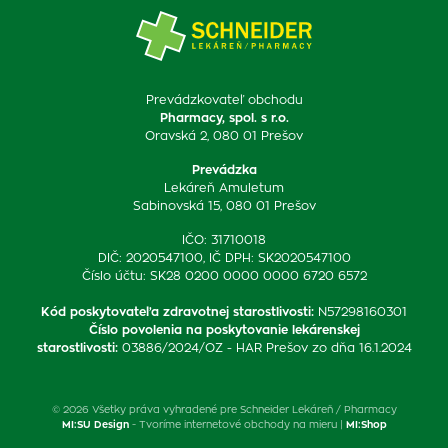
Prevádzkovateľ obchodu
Pharmacy, spol. s r.o.
Oravská 2, 080 01 Prešov
Prevádzka
Lekáreň Amuletum
Sabinovská 15, 080 01 Prešov
IČO: 31710018
DIČ: 2020547100, IČ DPH: SK2020547100
Číslo účtu: SK28 0200 0000 0000 6720 6572
Kód poskytovateľa zdravotnej starostlivosti
:
N57298160301
Číslo povolenia na poskytovanie lekárenskej
starostlivosti
:
03886/2024/OZ - HAR Prešov zo dňa 16.1.2024
© 2026 Všetky práva vyhradené pre Schneider Lekáreň / Pharmacy
MI:SU Design
- Tvoríme internetové obchody na mieru |
MI:Shop