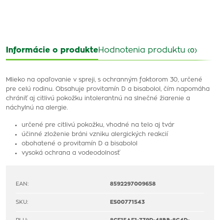
Informácie o produkte
Hodnotenia produktu
(0)
Mlieko na opaľovanie v spreji, s ochranným faktorom 30, určené
pre celú rodinu. Obsahuje provitamín D a bisabolol, čím napomáha
chrániť aj citlivú pokožku intolerantnú na slnečné žiarenie a
náchylnú na alergie.
určené pre citlivú pokožku, vhodné na telo aj tvár
účinné zloženie bráni vzniku alergických reakcií
obohatené o provitamín D a bisabolol
vysoká ochrana a vodeodolnosť
EAN:
8592297009658
SKU:
ES00771543