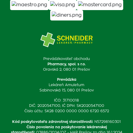
Prevádzkovateľ obchodu
Pharmacy, spol. s r.o.
Oravská 2, 080 01 Prešov
Prevádzka
Lekáreň Amuletum
Sabinovská 15, 080 01 Prešov
IČO: 31710018
DIČ: 2020547100, IČ DPH: SK2020547100
Číslo účtu: SK28 0200 0000 0000 6720 6572
Kód poskytovateľa zdravotnej starostlivosti
:
N57298160301
Číslo povolenia na poskytovanie lekárenskej
starostlivosti
:
03886/2024/OZ - HAR Prešov zo dňa 16.1.2024