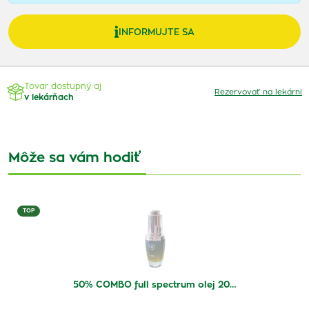
INFORMUJTE SA
Tovar dostupný aj
Rezervovať na lekárni
v lekárňach
Môže sa vám hodiť
TOP
50% COMBO full spectrum olej 20…