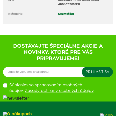
PLU:
8CE15AE1-779D-48BB-8C4D-
4F68C37616E0
Kategórie:
Kozmetika
DOSTÁVAJTE ŠPECIÁLNE AKCIE A
NOVINKY, KTORÉ PRE VÁS
PRIPRAVUJEME!
Súhlasím so spracovaním osobných
údajov.
Zásady ochrany osobných údajov
.
O nákupoch