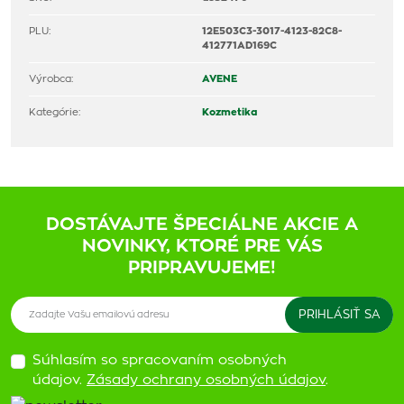
PLU:
12E503C3-3017-4123-82C8-
412771AD169C
Výrobca:
AVENE
Kategórie:
Kozmetika
DOSTÁVAJTE ŠPECIÁLNE AKCIE A
NOVINKY, KTORÉ PRE VÁS
PRIPRAVUJEME!
Súhlasím so spracovaním osobných
údajov.
Zásady ochrany osobných údajov
.