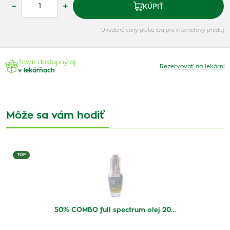
–
+
KÚPIŤ
Uvedené ceny platia iba pre internetový predaj
Tovar dostupný aj
Rezervovať na lekárni
v lekárňach
Môže sa vám hodiť
TOP
50% COMBO full spectrum olej 20…