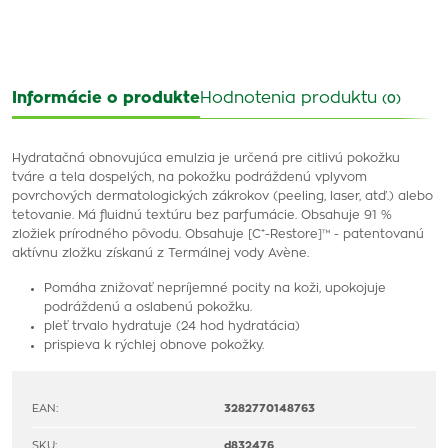
Informácie o produkte
Hodnotenia produktu
(0)
Hydratačná obnovujúca emulzia je určená pre citlivú pokožku
tváre a tela dospelých, na pokožku podráždenú vplyvom
povrchových dermatologických zákrokov (peeling, laser, atď.) alebo
tetovanie. Má fluidnú textúru bez parfumácie. Obsahuje 91 %
zložiek prírodného pôvodu. Obsahuje [C⁺-Restore]™ - patentovanú
aktívnu zložku získanú z Termálnej vody Avène.
Pomáha znižovať nepríjemné pocity na koži, upokojuje
podráždenú a oslabenú pokožku.
pleť trvalo hydratuje (24 hod hydratácia)
prispieva k rýchlej obnove pokožky.
EAN:
3282770148763
SKU:
d832476