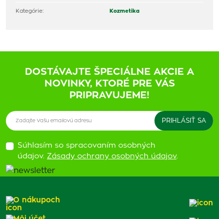
Kategórie:
Kozmetika
DOSTÁVAJTE ŠPECIÁLNE AKCIE A
NOVINKY, KTORÉ PRE VÁS
PRIPRAVUJEME!
Súhlasím so spracovaním osobných
údajov.
Zásady ochrany osobných údajov
.
O nákupoch
Môj účet