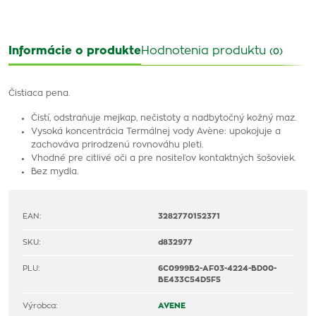
Informácie o produkte
Hodnotenia produktu
(0)
Čistiaca pena.
Čistí, odstraňuje mejkap, nečistoty a nadbytočný kožný maz.
Vysoká koncentrácia Termálnej vody Avène: upokojuje a
zachováva prirodzenú rovnováhu pleti.
Vhodné pre citlivé oči a pre nositeľov kontaktných šošoviek.
Bez mydla.
EAN:
3282770152371
SKU:
d832977
PLU:
6C0999B2-AF03-4224-BD00-
BE433C54D5F5
Výrobca:
AVENE