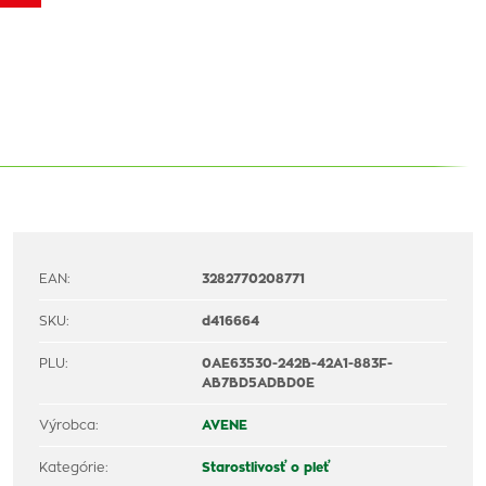
EAN:
3282770208771
SKU:
d416664
PLU:
0AE63530-242B-42A1-883F-
AB7BD5ADBD0E
Výrobca:
AVENE
Kategórie:
Starostlivosť o pleť