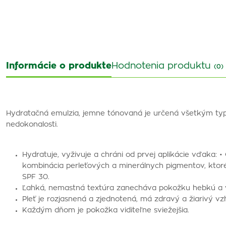
Informácie o produkte
Hodnotenia produktu
(0)
Hydratačná emulzia, jemne tónovaná je určená všetkým typo
nedokonalosti.
Hydratuje, vyživuje a chráni od prvej aplikácie vďaka
kombinácia perleťových a minerálnych pigmentov, ktoré s
SPF 30.
Ľahká, nemastná textúra zanecháva pokožku hebkú a 
Pleť je rozjasnená a zjednotená, má zdravý a žiarivý vz
Každým dňom je pokožka viditeľne sviežejšia.