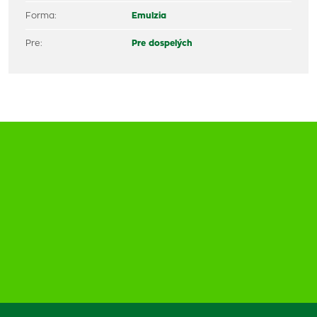
Forma:
Emulzia
Pre:
Pre dospelých