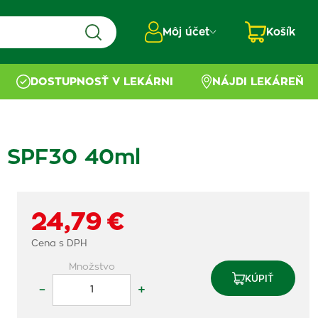
Môj účet
Košík
DOSTUPNOSŤ V LEKÁRNI
NÁJDI LEKÁREŇ
a SPF30 40ml
24,79 €
Cena s DPH
Množstvo
KÚPIŤ
–
+