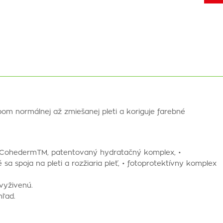
m normálnej až zmiešanej pleti a koriguje farebné
: • CohedermTM, patentovaný hydratačný komplex, •
a spoja na pleti a rozžiaria pleť, • fotoprotektívny komplex
vyživenú.
hľad.