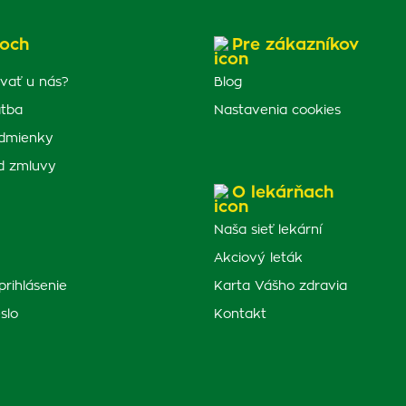
och
Pre zákazníkov
vať u nás?
Blog
atba
Nastavenia cookies
dmienky
d zmluvy
O lekárňach
Naša sieť lekární
Akciový leták
prihlásenie
Karta Vášho zdravia
slo
Kontakt