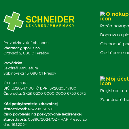
O nákup
Prečo nakupo
Doprava a pl
Prevádzkovateľ obchodu
Obchodné po
Pharmacy, spol. s r.o.
Odstúpenie o
Oravská 2, 080 01 Prešov
Prevádzka
Lekáreň Amuletum
Sabinovská 15, 080 01 Prešov
Môj účet
IČO: 31710018
DIČ: 2020547100, IČ DPH: SK2020547100
Registrácia a 
Číslo účtu: SK28 0200 0000 0000 6720 6572
Zabudnuté he
Kód poskytovateľa zdravotnej
starostlivosti
:
N57298160301
Číslo povolenia na poskytovanie lekárenskej
starostlivosti
:
03886/2024/OZ - HAR Prešov zo
dňa 16.1.2024