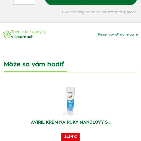
Uvedené ceny platia iba pre internetový predaj
Tovar dostupný aj
Rezervovať na lekárni
v lekárňach
Môže sa vám hodiť
AVIRIL KRÉM NA RUKY MANDĽOVÝ S…
3,34 €