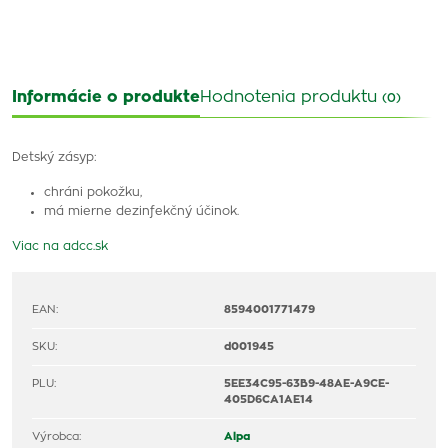
Informácie o produkte
Hodnotenia produktu
(0)
Detský zásyp:
chráni pokožku,
má mierne dezinfekčný účinok.
Viac na adcc.sk
EAN:
8594001771479
SKU:
d001945
PLU:
5EE34C95-63B9-48AE-A9CE-
405D6CA1AE14
Výrobca:
Alpa