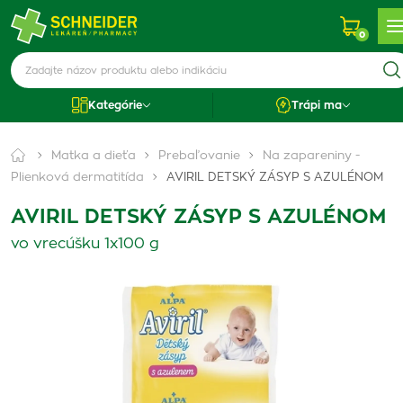
0
Kategórie
Trápi ma
Matka a dieťa
Prebaľovanie
Na zapareniny -
Plienková dermatitída
AVIRIL DETSKÝ ZÁSYP S AZULÉNOM
AVIRIL DETSKÝ ZÁSYP S AZULÉNOM
vo vrecúšku 1x100 g