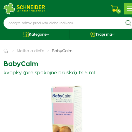
0
Kategórie
Trápi ma
Matka a dieťa
BabyCalm
BabyCalm
kvapky (pre spokojné brušká) 1x15 ml