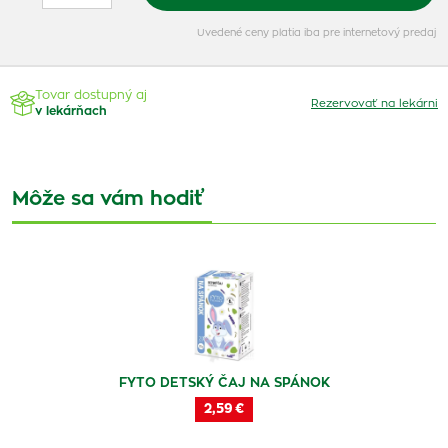
Uvedené ceny platia iba pre internetový predaj
Tovar dostupný aj
Rezervovať na lekárni
v lekárňach
Môže sa vám hodiť
FYTO DETSKÝ ČAJ NA SPÁNOK
2,59 €