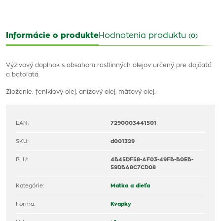
Informácie o produkte
Hodnotenia produktu
(0)
Výživový doplnok s obsahom rastlinných olejov určený pre dojčatá
a batoľatá.
Zloženie: feniklový olej, anízový olej, mätový olej.
EAN:
7290003441501
SKU:
d001329
PLU:
4B45DF58-AF03-49FB-B0EB-
59DBA8C7CD08
Kategórie:
Matka a dieťa
Forma:
Kvapky