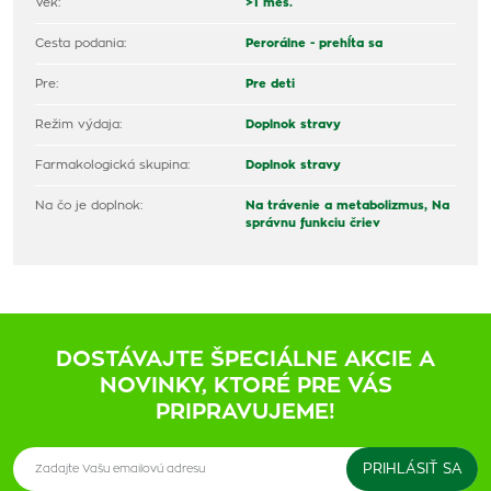
Vek:
>1 mes.
Cesta podania:
Perorálne - prehĺta sa
Pre:
Pre deti
Režim výdaja:
Doplnok stravy
Farmakologická skupina:
Doplnok stravy
Na čo je doplnok:
Na trávenie a metabolizmus,
Na
správnu funkciu čriev
DOSTÁVAJTE ŠPECIÁLNE AKCIE A
NOVINKY, KTORÉ PRE VÁS
PRIPRAVUJEME!