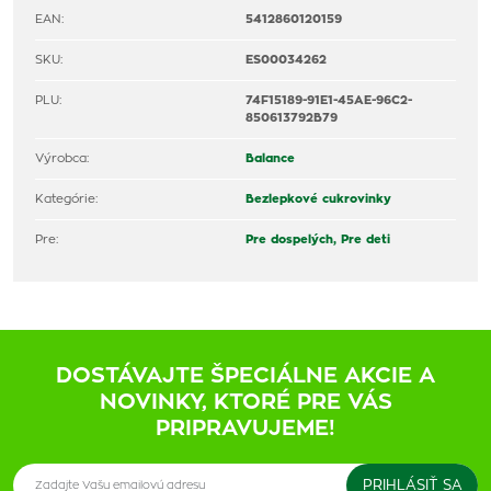
EAN:
5412860120159
SKU:
ES00034262
PLU:
74F15189-91E1-45AE-96C2-
850613792B79
Výrobca:
Balance
Kategórie:
Bezlepkové cukrovinky
Pre:
Pre dospelých,
Pre deti
DOSTÁVAJTE ŠPECIÁLNE AKCIE A
NOVINKY, KTORÉ PRE VÁS
PRIPRAVUJEME!