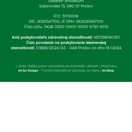
Lekáreň Amuletum
Sabinovská 15, 080 01 Prešov
IČO: 31710018
DIČ: 2020547100, IČ DPH: SK2020547100
Číslo účtu: SK28 0200 0000 0000 6720 6572
Kód poskytovateľa zdravotnej starostlivosti
:
N57298160301
Číslo povolenia na poskytovanie lekárenskej
starostlivosti
:
03886/2024/OZ - HAR Prešov zo dňa 16.1.2024
© 2026 Všetky práva vyhradené pre Schneider Lekáreň / Pharmacy
MI:SU Design
- Tvoríme internetové obchody na mieru |
MI:Shop