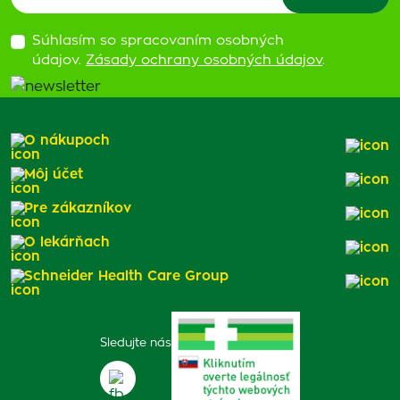
Súhlasím so spracovaním osobných
údajov.
Zásady ochrany osobných údajov
.
O nákupoch
Môj účet
Pre zákazníkov
O lekárňach
Schneider Health Care Group
Sledujte nás