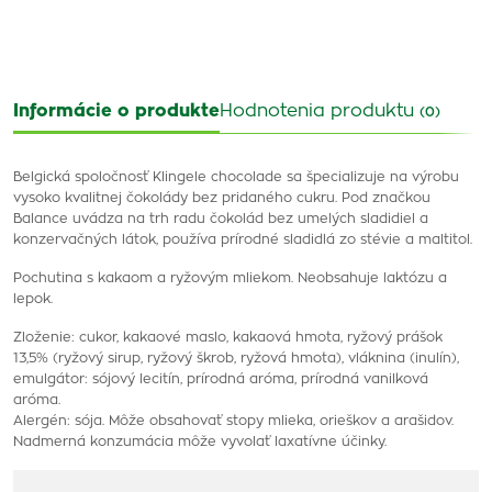
Informácie o produkte
Hodnotenia produktu
(0)
Belgická spoločnosť Klingele chocolade sa špecializuje na výrobu
vysoko kvalitnej čokolády bez pridaného cukru. Pod značkou
Balance uvádza na trh radu čokolád bez umelých sladidiel a
konzervačných látok, používa prírodné sladidlá zo stévie a maltitol.
Pochutina s kakaom a ryžovým mliekom. Neobsahuje laktózu a
lepok.
Zloženie: cukor, kakaové maslo, kakaová hmota, ryžový prášok
13,5% (ryžový sirup, ryžový škrob, ryžová hmota), vláknina (inulín),
emulgátor: sójový lecitín, prírodná aróma, prírodná vanilková
aróma.
Alergén: sója. Môže obsahovať stopy mlieka, orieškov a arašidov.
Nadmerná konzumácia môže vyvolať laxatívne účinky.