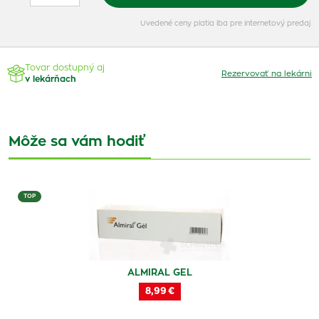
Uvedené ceny platia iba pre internetový predaj
Tovar dostupný aj
Rezervovať na lekárni
v lekárňach
Môže sa vám hodiť
TOP
ALMIRAL GEL
8,99 €