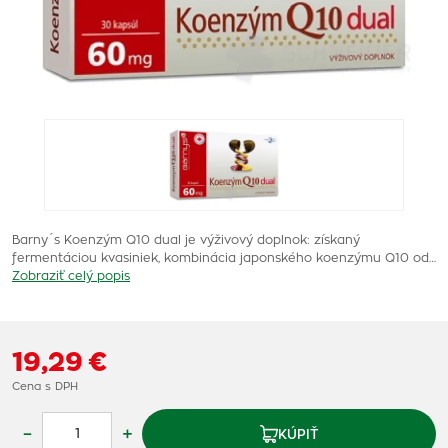
Barny´s Koenzým Q10 dual je výživový doplnok: získaný
fermentáciou kvasiniek, kombinácia japonského koenzýmu Q10 od…
Zobraziť celý popis
19,29 €
Cena s DPH
–
+
KÚPIŤ