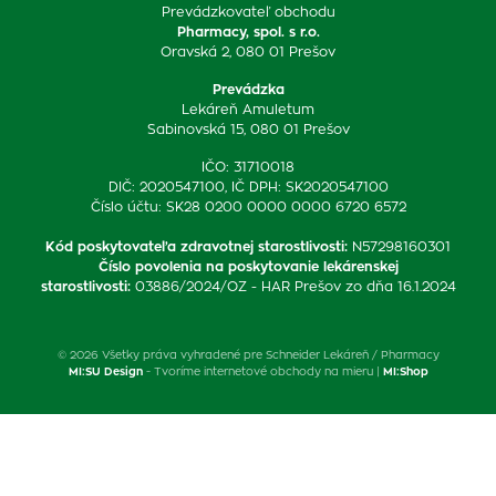
Prevádzkovateľ obchodu
Pharmacy, spol. s r.o.
Oravská 2, 080 01 Prešov
Prevádzka
Lekáreň Amuletum
Sabinovská 15, 080 01 Prešov
IČO: 31710018
DIČ: 2020547100, IČ DPH: SK2020547100
Číslo účtu: SK28 0200 0000 0000 6720 6572
Kód poskytovateľa zdravotnej starostlivosti
:
N57298160301
Číslo povolenia na poskytovanie lekárenskej
starostlivosti
:
03886/2024/OZ - HAR Prešov zo dňa 16.1.2024
© 2026 Všetky práva vyhradené pre Schneider Lekáreň / Pharmacy
MI:SU Design
- Tvoríme internetové obchody na mieru |
MI:Shop