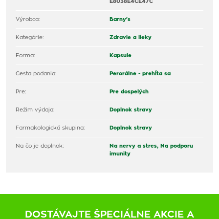
E8038E4CE47C
Výrobca:
Barny's
Kategórie:
Zdravie a lieky
Forma:
Kapsule
Cesta podania:
Perorálne - prehĺta sa
Pre:
Pre dospelých
Režim výdaja:
Doplnok stravy
Farmakologická skupina:
Doplnok stravy
Na čo je doplnok:
Na nervy a stres,
Na podporu
imunity
DOSTÁVAJTE ŠPECIÁLNE AKCIE A