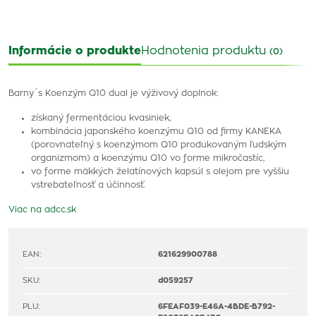
Informácie o produkte
Hodnotenia produktu
(0)
Barny´s Koenzým Q10 dual je výživový doplnok:
získaný fermentáciou kvasiniek,
kombinácia japonského koenzýmu Q10 od firmy KANEKA
(porovnateľný s koenzýmom Q10 produkovaným ľudským
organizmom) a koenzýmu Q10 vo forme mikročastíc,
vo forme mäkkých želatínových kapsúl s olejom pre vyššiu
vstrebateľnosť a účinnosť.
Viac na adcc.sk
EAN:
621629900788
SKU:
d059257
PLU:
6FEAF039-E46A-4BDE-B792-