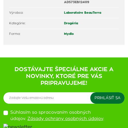
AD573EB12409
Výrobca:
Laboratoire BeauTerra
Kategórie:
Drogéria
Forma:
Mydlo
DOSTÁVAJTE ŠPECIÁLNE AKCIE A
NOVINKY, KTORÉ PRE VÁS
PRIPRAVUJEME!
Súhlasím so spracovaním osobných
údajov.
Zásady ochrany osobných údajov
.