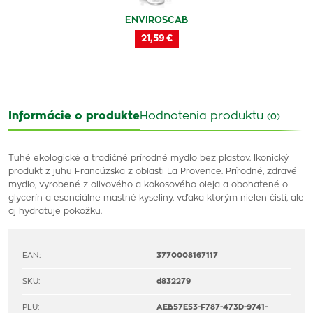
ENVIROSCAB
21,59 €
Informácie o produkte
Hodnotenia produktu
(0)
Tuhé ekologické a tradičné prírodné mydlo bez plastov. Ikonický
produkt z juhu Francúzska z oblasti La Provence. Prírodné, zdravé
mydlo, vyrobené z olivového a kokosového oleja a obohatené o
glycerín a esenciálne mastné kyseliny, vďaka ktorým nielen čistí, ale
aj hydratuje pokožku.
EAN:
3770008167117
SKU:
d832279
PLU:
AEB57E53-F787-473D-9741-