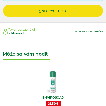
INFORMUJTE SA
Tovar dostupný aj
Rezervovať na lekárni
v lekárňach
Môže sa vám hodiť
ENVIROSCAB
21,59 €