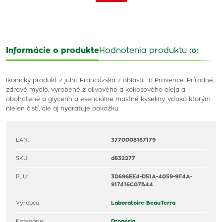
Informácie o produkte
Hodnotenia produktu
(0)
Ikonický produkt z juhu Francúzska z oblasti La Provence. Prírodné,
zdravé mydlo, vyrobené z olivového a kokosového oleja a
obohatené o glycerín a esenciálne mastné kyseliny, vďaka ktorým
nielen čistí, ale aj hydratuje pokožku.
EAN:
3770008167179
SKU:
d832277
PLU:
3D696EE4-D51A-4059-9F4A-
917416C07B44
Výrobca:
Laboratoire BeauTerra
Kategórie:
Drogéria