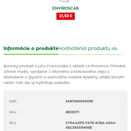
ENVIROSCAB
21,59 €
Informácie o produkte
Hodnotenia produktu
(0)
Ikonický produkt z juhu Francúzska z oblasti La Provence. Prírodné,
zdravé mydlo, vyrobené z olivového a kokosového oleja a
obohatené o glycerín a esenciálne mastné kyseliny, vďaka ktorým
nielen čistí, ale aj hydratuje pokožku.
EAN:
3401360094598
SKU:
d832271
PLU:
C70AA0F5-7A7E-4CBA-A62A-
4EC39AE9400E