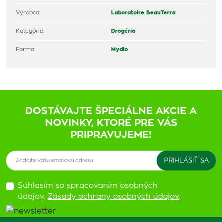
Výrobca:
Laboratoire BeauTerra
Kategórie:
Drogéria
Forma:
Mydlo
DOSTÁVAJTE ŠPECIÁLNE AKCIE A
NOVINKY, KTORÉ PRE VÁS
PRIPRAVUJEME!
Súhlasím so spracovaním osobných
údajov.
Zásady ochrany osobných údajov
.