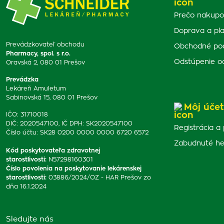
Prečo nakupo
Doprava a pl
Prevádzkovateľ obchodu
Obchodné po
Pharmacy, spol. s r.o.
Odstúpenie o
Oravská 2, 080 01 Prešov
Prevádzka
Lekáreň Amuletum
Sabinovská 15, 080 01 Prešov
Môj účet
IČO: 31710018
DIČ: 2020547100, IČ DPH: SK2020547100
Registrácia a 
Číslo účtu: SK28 0200 0000 0000 6720 6572
Zabudnuté he
Kód poskytovateľa zdravotnej
starostlivosti
:
N57298160301
Číslo povolenia na poskytovanie lekárenskej
starostlivosti
:
03886/2024/OZ - HAR Prešov zo
dňa 16.1.2024
Sledujte nás