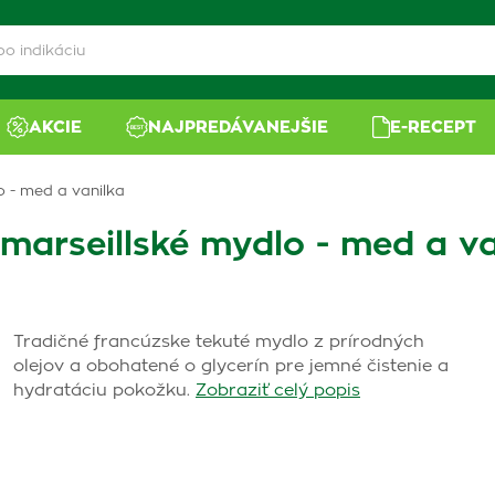
AKCIE
NAJPREDÁVANEJŠIE
E-RECEPT
o - med a vanilka
 marseillské mydlo - med a va
Tradičné francúzske tekuté mydlo z prírodných
olejov a obohatené o glycerín pre jemné čistenie a
hydratáciu pokožku.
Zobraziť celý popis