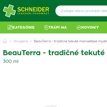
KATEGÓRIE
TRÁPI MA
NOVINKY
Drogéria
BeauTerra - tradičné tekuté marseillské mydl
BeauTerra - tradičné tekuté
300 ml