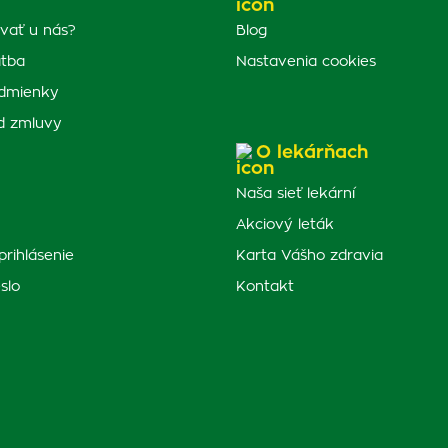
vať u nás?
Blog
atba
Nastavenia cookies
dmienky
d zmluvy
O lekárňach
Naša sieť lekární
Akciový leták
prihlásenie
Karta Vášho zdravia
slo
Kontakt