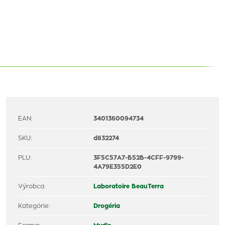
EAN:
3401360094734
SKU:
d832274
PLU:
3F5C57A7-B52B-4CFF-9799-
4A79E355D2E0
Výrobca:
Laboratoire BeauTerra
Kategórie:
Drogéria