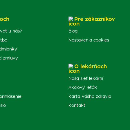
och
Pre zákazníkov
vať u nás?
Blog
atba
Nastavenia cookies
dmienky
d zmluvy
O lekárňach
Naša sieť lekární
Akciový leták
prihlásenie
Karta Vášho zdravia
slo
Kontakt