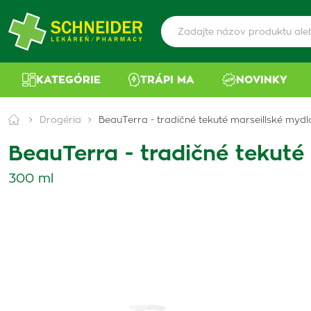
KATEGÓRIE
TRÁPI MA
NOVINKY
Drogéria
BeauTerra - tradičné tekuté marseillské mydl
BeauTerra - tradičné tekuté
300 ml