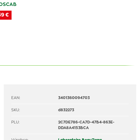
OSCAB
59 €
EAN:
3401360094703
SKU:
d832273
PLU:
2C7DE786-CA7D-47B4-863E-
DDA8A4153BCA