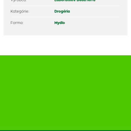
Výrobca:
Laboratoire BeauTerra
Kategórie:
Drogéria
Forma:
Mydlo