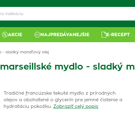
AKCIE
NAJPREDÁVANEJŠIE
E-RECEPT
o - sladký mandľový olej
 marseillské mydlo - sladký 
Tradičné francúzske tekuté mydlo z prírodných
olejov a obohatené o glycerín pre jemné čistenie a
hydratáciu pokožku.
Zobraziť celý popis