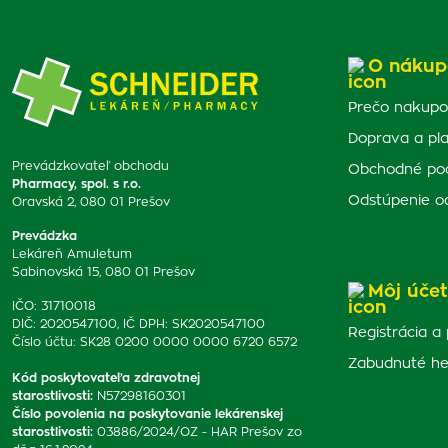
O nákup
Prečo nakupo
Doprava a pl
Prevádzkovateľ obchodu
Obchodné po
Pharmacy, spol. s r.o.
Odstúpenie o
Oravská 2, 080 01 Prešov
Prevádzka
Lekáreň Amuletum
Sabinovská 15, 080 01 Prešov
Môj účet
IČO: 31710018
DIČ: 2020547100, IČ DPH: SK2020547100
Registrácia a 
Číslo účtu: SK28 0200 0000 0000 6720 6572
Zabudnuté he
Kód poskytovateľa zdravotnej
starostlivosti
:
N57298160301
Číslo povolenia na poskytovanie lekárenskej
starostlivosti
:
03886/2024/OZ - HAR Prešov zo