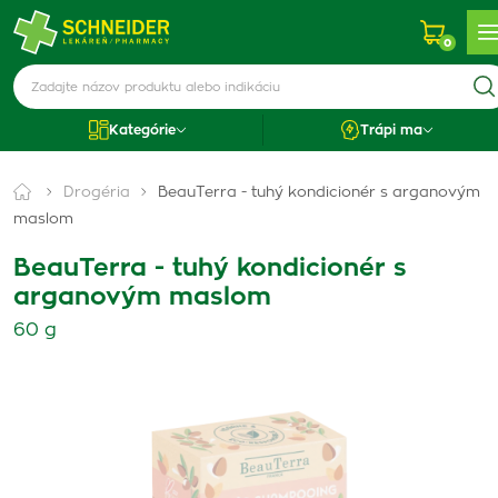
0
Kategórie
Trápi ma
Drogéria
BeauTerra - tuhý kondicionér s arganovým
maslom
BeauTerra - tuhý kondicionér s
arganovým maslom
60 g