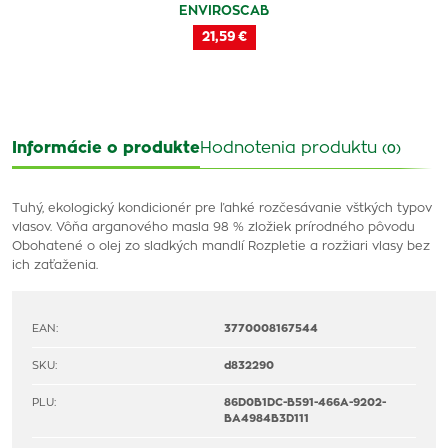
ENVIROSCAB
21,59 €
Informácie o produkte
Hodnotenia produktu
(0)
Tuhý, ekologický kondicionér pre ľahké rozčesávanie vštkých typov
vlasov. Vôňa arganového masla 98 % zložiek prírodného pôvodu
Obohatené o olej zo sladkých mandlí Rozpletie a rozžiari vlasy bez
ich zaťaženia.
EAN:
3770008167544
SKU:
d832290
PLU:
86D0B1DC-B591-466A-9202-
BA4984B3D111