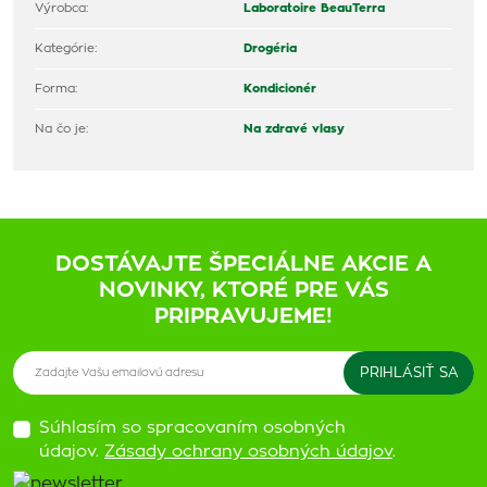
Výrobca:
Laboratoire BeauTerra
Kategórie:
Drogéria
Forma:
Kondicionér
Na čo je:
Na zdravé vlasy
DOSTÁVAJTE ŠPECIÁLNE AKCIE A
NOVINKY, KTORÉ PRE VÁS
PRIPRAVUJEME!
Súhlasím so spracovaním osobných
údajov.
Zásady ochrany osobných údajov
.