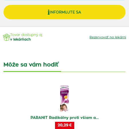
INFORMUJTE SA
Tovar dostupný aj
Rezervovať na lekárni
v lekárňach
Môže sa vám hodiť
PARANIT Radikálny proti všiam a…
20,29 €