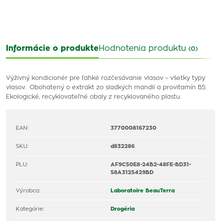
Informácie o produkte
Hodnotenia produktu
(0)
Výživný kondicionér pre ľahké rozčesávanie vlasov – všetky typy
vlasov. Obohatený o extrakt zo sladkých mandlí a provitamín B5.
Ekologické, recyklovateľné obaly z recyklovaného plastu.
EAN:
3770008167230
SKU:
d832286
PLU:
AF9C50E8-24B2-48FE-BD31-
58A3125429BD
Výrobca:
Laboratoire BeauTerra
Kategórie:
Drogéria