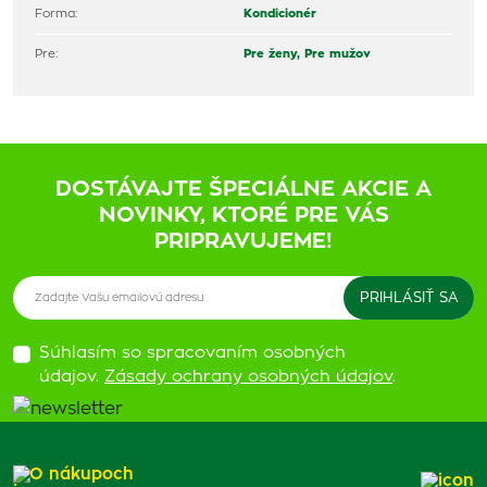
Forma:
Kondicionér
Pre:
Pre ženy,
Pre mužov
DOSTÁVAJTE ŠPECIÁLNE AKCIE A
NOVINKY, KTORÉ PRE VÁS
PRIPRAVUJEME!
Súhlasím so spracovaním osobných
údajov.
Zásady ochrany osobných údajov
.
O nákupoch