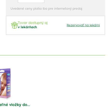
Uvedené ceny platia iba pre internetový predaj
Tovar dostupný aj
Rezervovať na lekárni
v lekárňach
ľné vložky do…