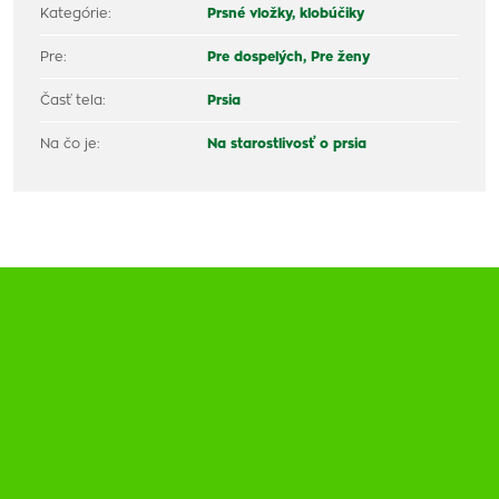
Kategórie:
Prsné vložky, klobúčiky
Pre:
Pre dospelých,
Pre ženy
Časť tela:
Prsia
Na čo je:
Na starostlivosť o prsia