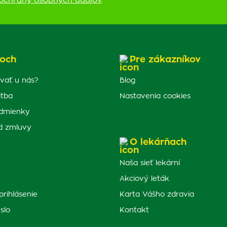
ochrany osobných údajov
.
och
Pre zákazníkov
vať u nás?
Blog
atba
Nastavenia cookies
dmienky
d zmluvy
O lekárňach
Naša sieť lekární
Akciový leták
prihlásenie
Karta Vášho zdravia
slo
Kontakt