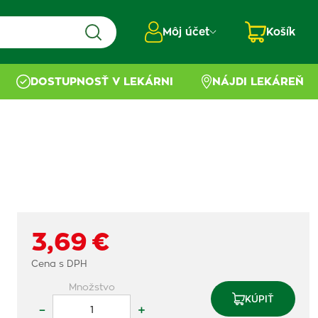
Môj účet
Košík
DOSTUPNOSŤ V LEKÁRNI
NÁJDI LEKÁREŇ
3,69 €
Cena s DPH
Množstvo
KÚPIŤ
–
+