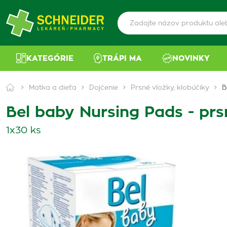
KATEGÓRIE
TRÁPI MA
NOVINKY
Matka a dieťa
Dojčenie
Prsné vložky, klobúčiky
B
Bel baby Nursing Pads - prs
1x30 ks