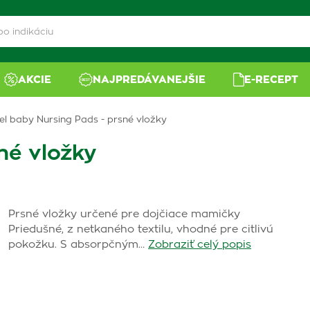
AKCIE
NAJPREDÁVANEJŠIE
E-RECEPT
el baby Nursing Pads - prsné vložky
né vložky
Prsné vložky určené pre dojčiace mamičky
Priedušné, z netkaného textilu, vhodné pre citlivú
pokožku. S absorpčným…
Zobraziť celý popis