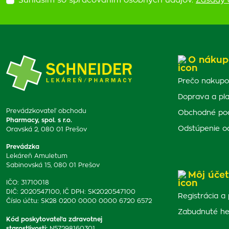
Súhlasím so spracovaním osobných údajov.
Zásady 
O nákup
Prečo nakupo
Doprava a pl
Prevádzkovateľ obchodu
Obchodné po
Pharmacy, spol. s r.o.
Odstúpenie o
Oravská 2, 080 01 Prešov
Prevádzka
Lekáreň Amuletum
Sabinovská 15, 080 01 Prešov
Môj účet
IČO: 31710018
DIČ: 2020547100, IČ DPH: SK2020547100
Registrácia a 
Číslo účtu: SK28 0200 0000 0000 6720 6572
Zabudnuté he
Kód poskytovateľa zdravotnej
starostlivosti
:
N57298160301