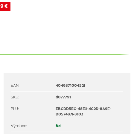
19 €
EAN:
4046871004521
SKU:
d077791
PLU:
EBCDD5EC-48E2-4C2D-8A9F-
D057487F8103
Výrobca:
Bel