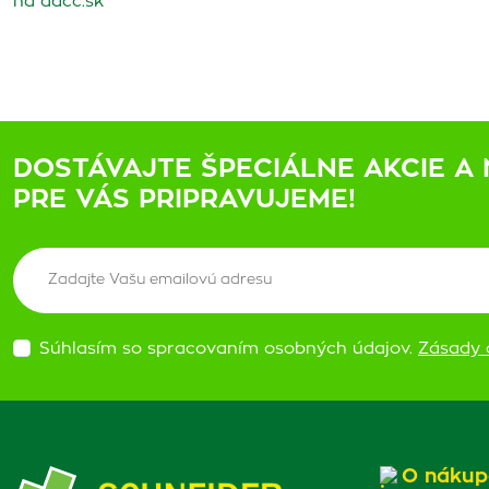
na adcc.sk
DOSTÁVAJTE ŠPECIÁLNE AKCIE A 
PRE VÁS PRIPRAVUJEME!
Súhlasím so spracovaním osobných údajov.
Zásady 
O nákup