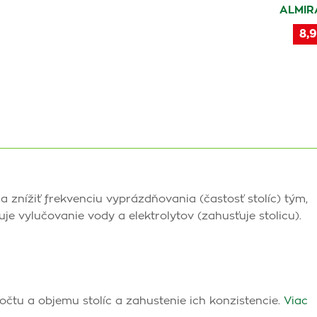
ALMIR
8,9
 znížiť frekvenciu vyprázdňovania (častosť stolíc) tým,
e vylučovanie vody a elektrolytov (zahusťuje stolicu).
očtu a objemu stolíc a zahustenie ich konzistencie.
Viac