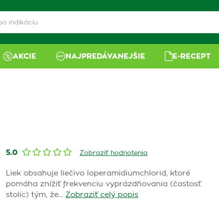
AKCIE
NAJPREDÁVANEJŠIE
E-RECEPT
5.0
Zobraziť hodnotenia
Liek obsahuje liečivo loperamidiumchlorid, ktoré
pomáha znížiť frekvenciu vyprázdňovania (častosť
stolíc) tým, že…
Zobraziť celý popis