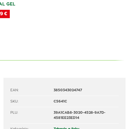
AL GEL
9 €
EAN:
3850343024747
SKU:
C5641C
PLU:
39A1CAB8-3020-4528-9A7D-
4581EE23ED14