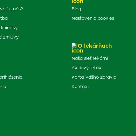
vať u nás?
Blog
atba
Nastavenia cookies
dmienky
d zmluvy
O lekárňach
Naša sieť lekární
Akciový leták
prihlásenie
Karta Vášho zdravia
slo
Kontakt