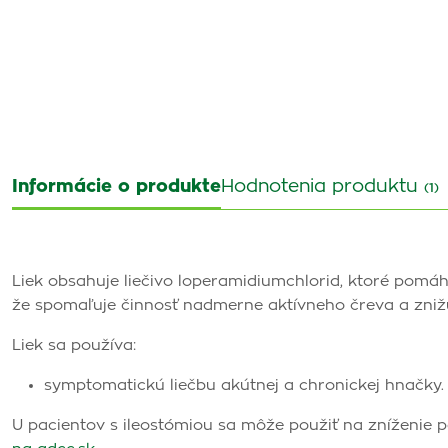
Informácie o produkte
Hodnotenia produktu
(1)
Liek obsahuje liečivo loperamidiumchlorid, ktoré pomáha
že spomaľuje činnosť nadmerne aktívneho čreva a znižuj
Liek sa používa:
symptomatickú liečbu akútnej a chronickej hnačky.
U pacientov s ileostómiou sa môže použiť na zníženie p