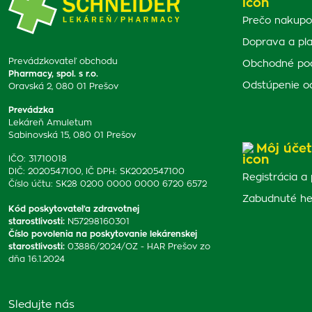
Prečo nakupo
Doprava a pl
Prevádzkovateľ obchodu
Obchodné po
Pharmacy, spol. s r.o.
Odstúpenie o
Oravská 2, 080 01 Prešov
Prevádzka
Lekáreň Amuletum
Sabinovská 15, 080 01 Prešov
Môj účet
IČO: 31710018
DIČ: 2020547100, IČ DPH: SK2020547100
Registrácia a 
Číslo účtu: SK28 0200 0000 0000 6720 6572
Zabudnuté he
Kód poskytovateľa zdravotnej
starostlivosti
:
N57298160301
Číslo povolenia na poskytovanie lekárenskej
starostlivosti
:
03886/2024/OZ - HAR Prešov zo
dňa 16.1.2024
Sledujte nás