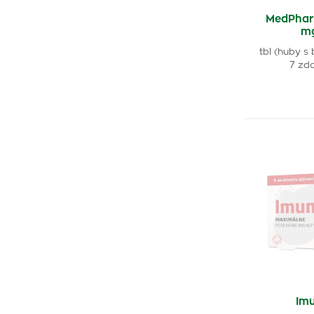
MedPhar
mg
tbl (huby s
7 zd
Im