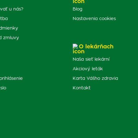
vať u nás?
Blog
atba
Nastavenia cookies
dmienky
d zmluvy
O lekárňach
Naša sieť lekární
Akciový leták
prihlásenie
Karta Vášho zdravia
slo
Kontakt