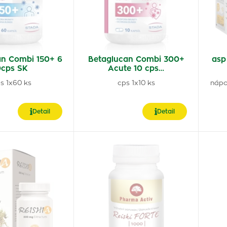
an Combi 150+ 6
Betaglucan Combi 300+
asp
cps SK
Acute 10 cps…
s 1x60 ks
cps 1x10 ks
nápo
Detail
Detail