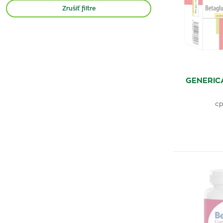
Betaglucan
(2)
Zrušiť filtre
GENERICA
cp