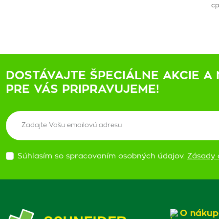
cp
DOSTÁVAJTE ŠPECIÁLNE AKCIE A 
PRE VÁS PRIPRAVUJEME!
Súhlasím so spracovaním osobných údajov.
Zásady 
O nákup