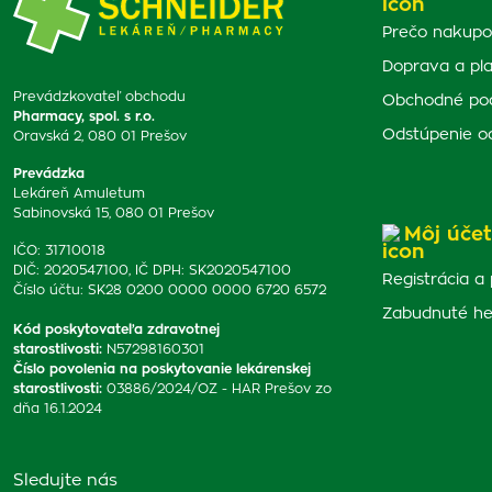
Prečo nakupo
Doprava a pl
Prevádzkovateľ obchodu
Obchodné po
Pharmacy, spol. s r.o.
Odstúpenie o
Oravská 2, 080 01 Prešov
Prevádzka
Lekáreň Amuletum
Sabinovská 15, 080 01 Prešov
Môj účet
IČO: 31710018
DIČ: 2020547100, IČ DPH: SK2020547100
Registrácia a 
Číslo účtu: SK28 0200 0000 0000 6720 6572
Zabudnuté he
Kód poskytovateľa zdravotnej
starostlivosti
:
N57298160301
Číslo povolenia na poskytovanie lekárenskej
starostlivosti
:
03886/2024/OZ - HAR Prešov zo
dňa 16.1.2024
Sledujte nás