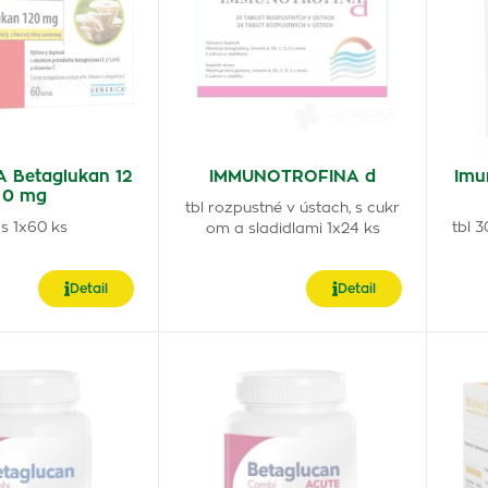
 Betaglukan 12
IMMUNOTROFINA d
Imu
0 mg
tbl rozpustné v ústach, s cukr
s 1x60 ks
tbl 
om a sladidlami 1x24 ks
Detail
Detail