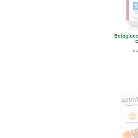
Betagluc
0
cp