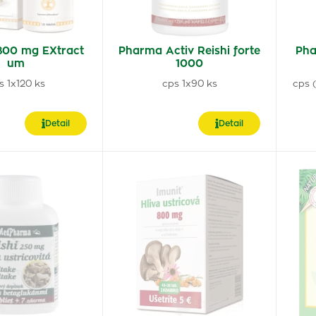
800 mg EXtract
Pharma Activ Reishi forte
Pha
um
1000
s 1x120 ks
cps 1x90 ks
cps 
Detail
Detail