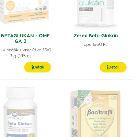
 BETAGLUKAN - OME
Zerex Beta Glukán
GA 3
cps 1x60 ks
j v prášku, vrecúška 15x1
3 g (195 g)
Detail
Detail