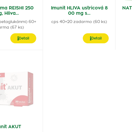
ma REISHI 250
Imunit HLIVA ustricová 8
NAT
, Hliva…
00 mg s…
 betaglukánmi) 60+
cps 40+20 zadarmo (60 ks)
arma (67 ks)
Detail
Detail
unit AKUT