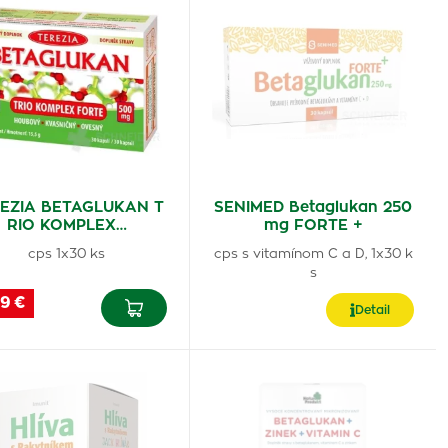
EZIA BETAGLUKAN T
SENIMED Betaglukan 250
RIO KOMPLEX…
mg FORTE +
cps 1x30 ks
cps s vitamínom C a D, 1x30 k
s
9 €
Detail