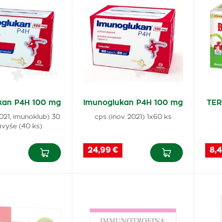
kan P4H 100 mg
Imunoglukan P4H 100 mg
TER
2021, imunoklub) 30
cps (inov. 2021) 1x60 ks
avyše (40 ks)
24,99 €
8,4