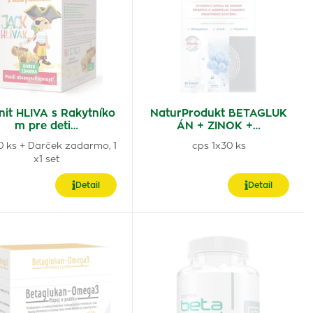
nit HLIVA s Rakytníko
NaturProdukt BETAGLUK
m pre deti…
ÁN + ZINOK +…
30 ks + Darček zadarmo, 1
cps 1x30 ks
x1 set
Detail
Detail