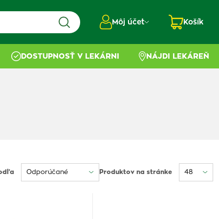
Môj účet
Košík
DOSTUPNOSŤ V LEKÁRNI
NÁJDI LEKÁREŇ
odľa
Produktov na stránke