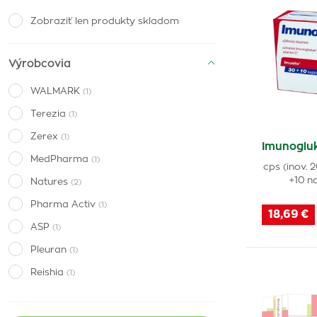
Zobraziť len produkty skladom
Výrobcovia
WALMARK
(1)
Terezia
(1)
Zerex
(1)
Imunoglu
MedPharma
(1)
cps (inov. 
+10 n
Natures
(2)
Pharma Activ
(1)
18,69 €
ASP
(1)
Pleuran
(1)
Reishia
(1)
Imunit
(2)