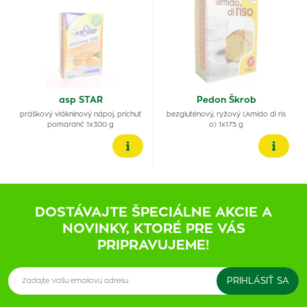
asp STAR
Pedon Škrob
práškový vlákninový nápoj, príchuť
bezgluténový, ryžový (Amido di ris
pomaranč 1x300 g
o) 1x175 g
DOSTÁVAJTE ŠPECIÁLNE AKCIE A
NOVINKY, KTORÉ PRE VÁS
PRIPRAVUJEME!