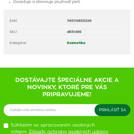
Osviežuje a obnovuje pružnosť pleti
EAN:
745110655220
SKU:
d831486
Kategórie:
Kozmetika
DOSTÁVAJTE ŠPECIÁLNE AKCIE A
NOVINKY, KTORÉ PRE VÁS
PRIPRAVUJEME!
Súhlasím so spracovaním osobných
údajov.
Zásady ochrany osobných údajov
.