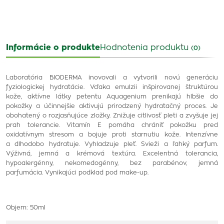
Informácie o produkte
Hodnotenia produktu
(0)
Laboratória BIODERMA inovovali a vytvorili novú generáciu
fyziologickej hydratácie. Vďaka emulzii inšpirovanej štruktúrou
kože, aktívne látky petentu Aquagenium prenikajú hlbšie do
pokožky a účinnejšie aktivujú prirodzený hydratačný proces. Je
obohatený o rozjasňujúce zložky.
Znižuje citlivosť pleti a zvyšuje jej
prah tolerancie.
Vitamín E pomáha chrániť pokožku pred
oxidatívnym stresom a bojuje proti starnutiu kože.
Intenzívne
a dlhodobo hydratuje. Vyhladzuje pleť. Svieži a ľahký parfum.
Výživná, jemná a krémová textúra.
Excelentná tolerancia,
h
ypoalergénny, n
ekomedogénny, b
ez parabénov, j
emná
parfumácia.
Vynikajúci podklad pod make-up.
Objem: 50ml