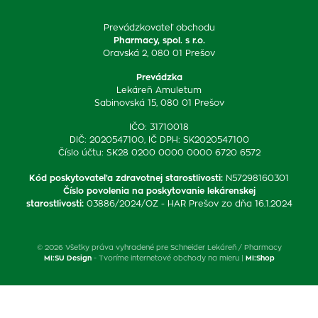
Prevádzkovateľ obchodu
Pharmacy, spol. s r.o.
Oravská 2, 080 01 Prešov
Prevádzka
Lekáreň Amuletum
Sabinovská 15, 080 01 Prešov
IČO: 31710018
DIČ: 2020547100, IČ DPH: SK2020547100
Číslo účtu: SK28 0200 0000 0000 6720 6572
Kód poskytovateľa zdravotnej starostlivosti
:
N57298160301
Číslo povolenia na poskytovanie lekárenskej
starostlivosti
:
03886/2024/OZ - HAR Prešov zo dňa 16.1.2024
© 2026 Všetky práva vyhradené pre Schneider Lekáreň / Pharmacy
MI:SU Design
- Tvoríme internetové obchody na mieru |
MI:Shop