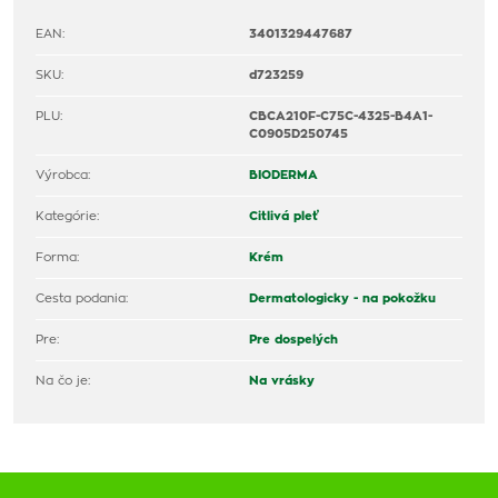
EAN:
3401329447687
SKU:
d723259
PLU:
CBCA210F-C75C-4325-B4A1-
C0905D250745
Výrobca:
BIODERMA
Kategórie:
Citlivá pleť
Forma:
Krém
Cesta podania:
Dermatologicky - na pokožku
Pre:
Pre dospelých
Na čo je:
Na vrásky