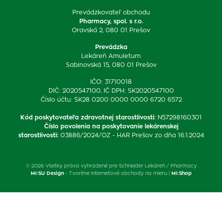
Prevádzkovateľ obchodu
Pharmacy, spol. s r.o.
Oravská 2, 080 01 Prešov
Prevádzka
Lekáreň Amuletum
Sabinovská 15, 080 01 Prešov
IČO: 31710018
DIČ: 2020547100, IČ DPH: SK2020547100
Číslo účtu: SK28 0200 0000 0000 6720 6572
Kód poskytovateľa zdravotnej starostlivosti
:
N57298160301
Číslo povolenia na poskytovanie lekárenskej
starostlivosti
:
03886/2024/OZ - HAR Prešov zo dňa 16.1.2024
© 2026 Všetky práva vyhradené pre Schneider Lekáreň / Pharmacy
MI:SU Design
- Tvoríme internetové obchody na mieru |
MI:Shop