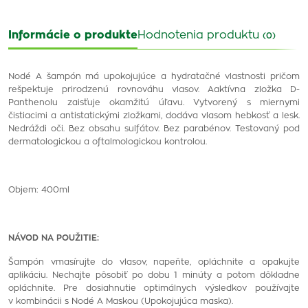
Informácie o produkte
Hodnotenia produktu
(0)
Nodé A šampón má upokojujúce a hydratačné vlastnosti
pričom
rešpektuje prirodzenú rovnováhu vlasov. A
aktívna zložka D-
Panthenolu zaisťuje okamžitú úľavu.
Vytvorený s miernymi
čistiacimi a antistatickými zložkami, dodáva vlasom hebkosť a lesk.
Nedráždi oči. Bez obsahu sulfátov. Bez parabénov.
Testovaný pod
dermatologickou a oftalmologickou kontrolou.
Objem: 400ml
NÁVOD NA POUŽITIE:
Šampón vmasírujte do vlasov, napeňte, opláchnite a opakujte
aplikáciu. Nechajte pôsobiť po dobu 1 minúty a potom dôkladne
opláchnite. Pre dosiahnutie optimálnych výsledkov používajte
v kombinácii s Nodé A Maskou (Upokojujúca maska).