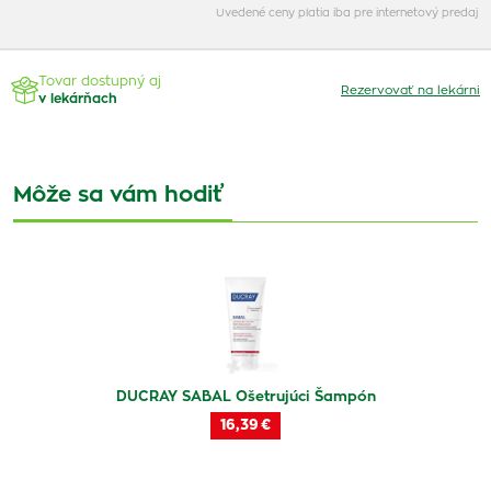
Uvedené ceny platia iba pre internetový predaj
Tovar dostupný aj
Rezervovať na lekárni
v lekárňach
Môže sa vám hodiť
DUCRAY SABAL Ošetrujúci Šampón
16,39 €