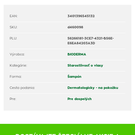
EAN:
3401396545132
SKU:
d460098
PLU:
56266181-3CE7-4321-B56E-
E6EA84203A3D
Výrobca:
BIODERMA
Kategórie:
Starostlivosť o vlasy
Forma:
Šampón
Cesta podania:
Dermatologicky - na pokožku
Pre:
Pre dospelých