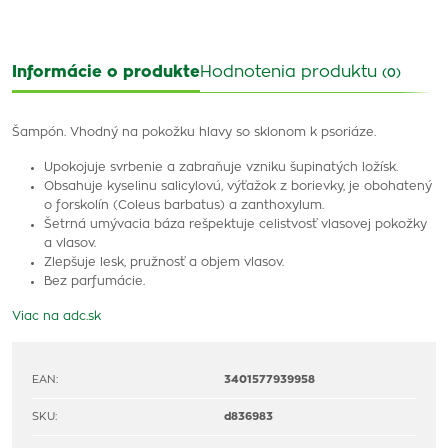
Informácie o produkte
Hodnotenia produktu
(0)
Šampón. Vhodný na pokožku hlavy so sklonom k psoriáze.
Upokojuje svrbenie a zabraňuje vzniku šupinatých ložísk.
Obsahuje kyselinu salicylovú, výťažok z borievky, je obohatený
o forskolín (Coleus barbatus) a zanthoxylum.
Šetrná umývacia báza rešpektuje celistvosť vlasovej pokožky
a vlasov.
Zlepšuje lesk, pružnosť a objem vlasov.
Bez parfumácie.
Viac na adc.sk
EAN:
3401577939958
SKU:
d836983