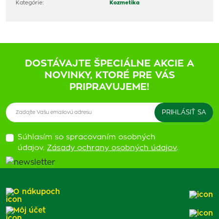
Kategórie:
Kozmetika
DOSTÁVAJTE ŠPECIÁLNE AKCIE A
NOVINKY, KTORÉ PRE VÁS
PRIPRAVUJEME!
Súhlasím so spracovaním osobných
údajov.
Zásady ochrany osobných údajov
.
O nákupoch
Môj účet