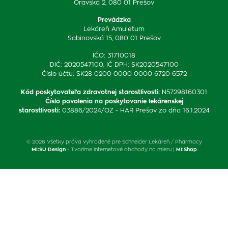
Oravská 2, 080 01 Prešov
Prevádzka
Lekáreň Amuletum
Sabinovská 15, 080 01 Prešov
IČO: 31710018
DIČ: 2020547100, IČ DPH: SK2020547100
Číslo účtu: SK28 0200 0000 0000 6720 6572
Kód poskytovateľa zdravotnej starostlivosti
:
N57298160301
Číslo povolenia na poskytovanie lekárenskej
starostlivosti
:
03886/2024/OZ - HAR Prešov zo dňa 16.1.2024
© 2026 Všetky práva vyhradené pre Schneider Lekáreň / Pharmacy
MI:SU Design
- Tvoríme internetové obchody na mieru |
MI:Shop