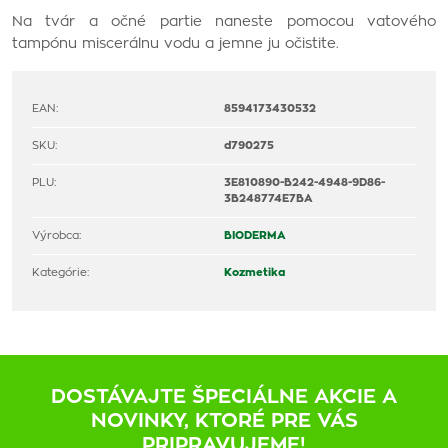
Na tvár a očné partie naneste pomocou vatového
tampónu miscerálnu vodu a jemne ju očistite.
EAN:
8594173430532
SKU:
d790275
PLU:
3E810890-B242-4948-9D86-
3B248774E7BA
Výrobca:
BIODERMA
Kategórie:
Kozmetika
DOSTÁVAJTE ŠPECIÁLNE AKCIE A
NOVINKY, KTORÉ PRE VÁS
PRIPRAVUJEME!