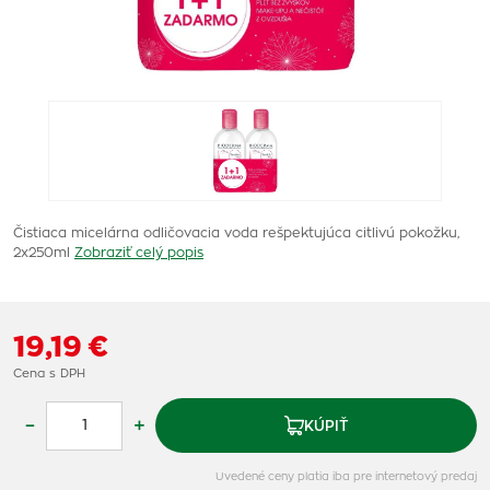
Čistiaca micelárna odličovacia voda rešpektujúca citlivú pokožku,
2x250ml
Zobraziť celý popis
19,19 €
Cena s DPH
–
+
KÚPIŤ
Uvedené ceny platia iba pre internetový predaj