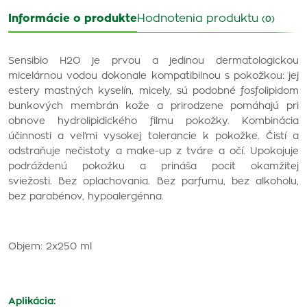
Informácie o produkte
Hodnotenia produktu
(0)
Sensibio H2O je prvou a jedinou dermatologickou
micelárnou vodou dokonale kompatibilnou s pokožkou: jej
estery mastných kyselín, micely, sú podobné fosfolipidom
bunkových membrán kože a prirodzene pomáhajú pri
obnove hydrolipidického filmu pokožky. Kombinácia
účinnosti a veľmi vysokej tolerancie k pokožke. Čistí a
odstraňuje nečistoty a make-up z tváre a očí. Upokojuje
podráždenú pokožku a prináša pocit okamžitej
sviežosti. Bez oplachovania. Bez parfumu, bez alkoholu,
bez parabénov, hypoalergénna.
Objem: 2x250 ml
Aplikácia: