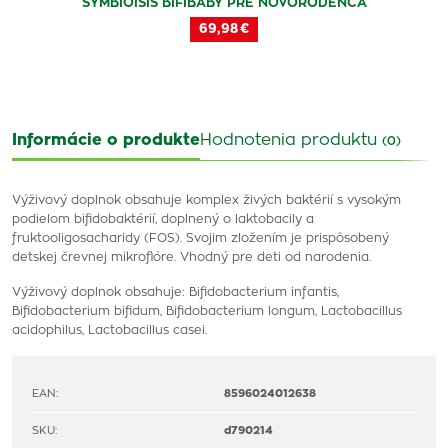
SYMBIOISIS BIFIBABY PRE NOVORODENCA
69,98 €
Informácie o produkte
Hodnotenia produktu
(0)
Výživový doplnok obsahuje komplex živých baktérií s vysokým
podielom bifidobaktérií, doplnený o laktobacily a
fruktooligosacharidy (FOS). Svojim zložením je prispôsobený
detskej črevnej mikroflóre. Vhodný pre deti od narodenia.
Výživový doplnok obsahuje: Bifidobacterium infantis,
Bifidobacterium bifidum, Bifidobacterium longum, Lactobacillus
acidophilus, Lactobacillus casei.
EAN:
8596024012638
SKU:
d790214