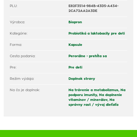
PLU:
E82F3514-984B-43D5-A434-
2CA72AA2A3DE
Výrobca:
Biopron
Kategórie:
Probiotiká a laktobacily pre deti
Forma:
Kapsule
Cesta podania:
Perorálne - prehĺta sa
Pre:
Pre deti
Režim výdaja:
Doplnok stravy
Na čo je doplnok:
Na trávenie a metabolizmus,
Na
podporu imunity,
Na doplnenie
vitamínov / minerálov,
Na
správny rast / vývoj dieťaťa