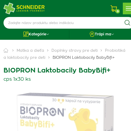
0
Kategórie
Trápi ma
Matka a dieťa
Doplnky stravy pre deti
Probiotiká
a laktobacily pre deti
BIOPRON Laktobacily BabyBifi+
BIOPRON Laktobacily BabyBifi+
cps 1x30 ks