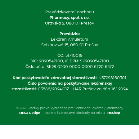
Prevádzkovateľ obchodu
Pharmacy, spol. s r.o.
Oravská 2, 080 01 Prešov
Prevádzka
Lekáreň Amuletum
Sabinovská 15, 080 01 Prešov
IČO: 31710018
DIČ: 2020547100, IČ DPH: SK2020547100
Číslo účtu: SK28 0200 0000 0000 6720 6572
Kód poskytovateľa zdravotnej starostlivosti
:
N57298160301
Číslo povolenia na poskytovanie lekárenskej
starostlivosti
:
03886/2024/OZ - HAR Prešov zo dňa 16.1.2024
© 2026 Všetky práva vyhradené pre Schneider Lekáreň / Pharmacy
MI:SU Design
- Tvoríme internetové obchody na mieru |
MI:Shop