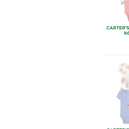
CARTER'S
k