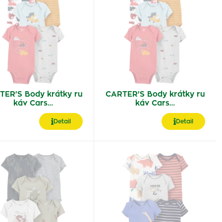
TER'S Body krátky ru
CARTER'S Body krátky ru
káv Cars…
káv Cars…
Detail
Detail