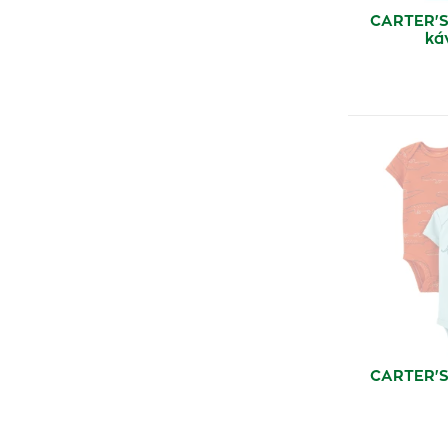
CARTER'S
ká
CARTER'S