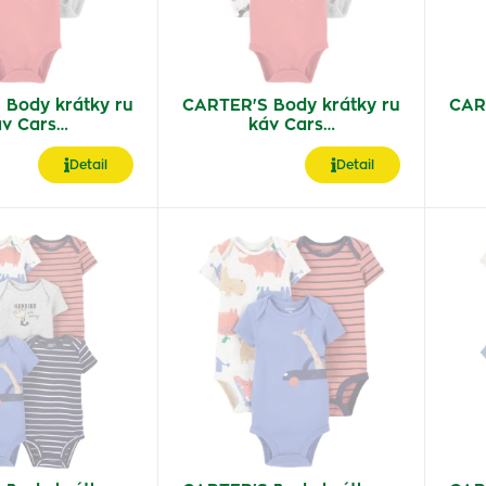
 Body krátky ru
CARTER'S Body krátky ru
CAR
áv Cars…
káv Cars…
Detail
Detail