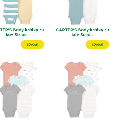
TER'S Body krátky ru
CARTER'S Body krátky ru
káv Stripe…
káv Solid…
Detail
Detail