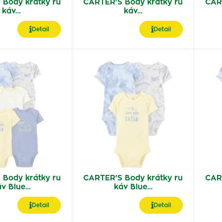
 Body krátky ru
CARTER'S Body krátky ru
CAR
káv…
káv…
Detail
Detail
 Body krátky ru
CARTER'S Body krátky ru
CAR
áv Blue…
káv Blue…
Detail
Detail