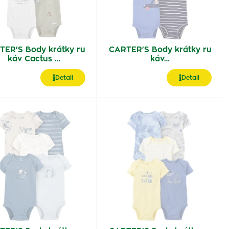
TER'S Body krátky ru
CARTER'S Body krátky ru
káv Cactus …
káv…
Detail
Detail