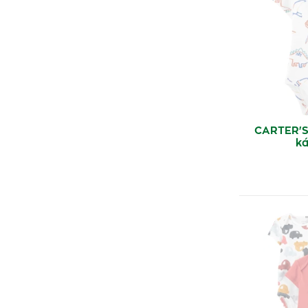
CARTER'S
ká