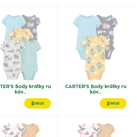
TER'S Body krátky ru
CARTER'S Body krátky ru
káv…
káv…
Detail
Detail