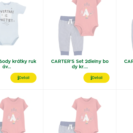
Body krátky ruk
CARTER'S Set 2dielny bo
CAR
áv…
dy kr.…
Detail
Detail