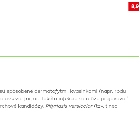
8,9
é sú spôsobené dermatofytmi, kvasinkami (napr. rodu
alassezia furfur. Takéto infekcie sa môžu prejavovať
rchové kandidózy,
Pityriasis versicolor
(tzv. tinea