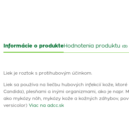
Informácie o produkte
Hodnotenia produktu
(0)
Liek je roztok s protihubovým účinkom.
Liek sa používa na liečbu hubových infekcií kože, ktor
Candida), plesňami a inými organizmami, ako je napr. M
ako mykózy nôh, mykózy kože a kožných záhybov, pov
versicolor)
Viac na adcc.sk