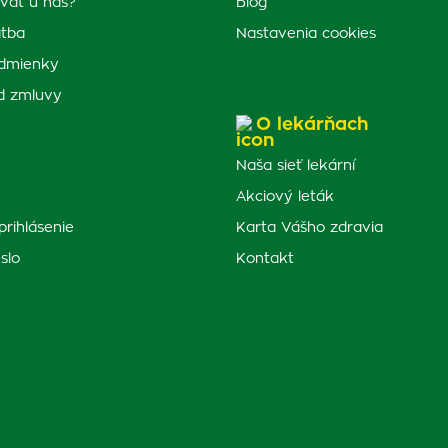
vať u nás?
Blog
atba
Nastavenia cookies
dmienky
d zmluvy
O lekárňach
Naša sieť lekární
Akciový leták
prihlásenie
Karta Vášho zdravia
slo
Kontakt