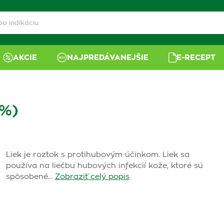
AKCIE
NAJPREDÁVANEJŠIE
E-RECEPT
1%)
Liek je roztok s protihubovým účinkom. Liek sa
používa na liečbu hubových infekcií kože, ktoré sú
spôsobené…
Zobraziť celý popis