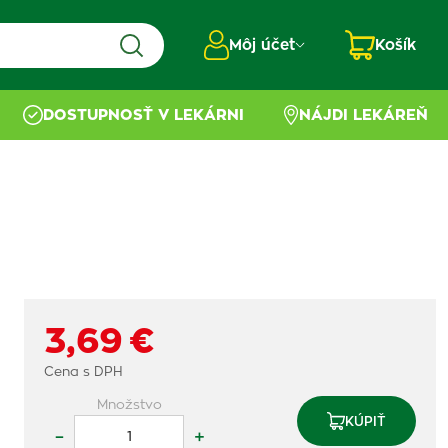
Môj účet
Košík
DOSTUPNOSŤ V LEKÁRNI
NÁJDI LEKÁREŇ
3,69 €
Cena s DPH
Množstvo
KÚPIŤ
–
+