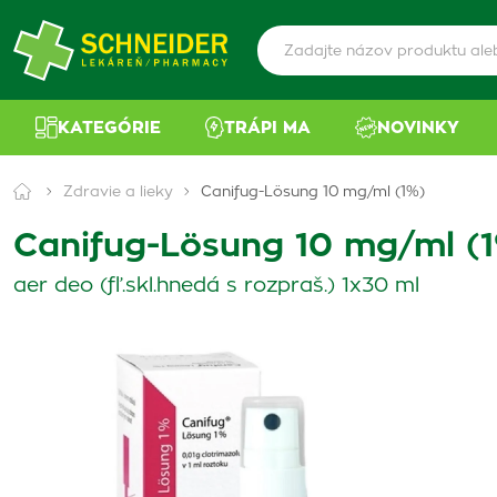
KATEGÓRIE
TRÁPI MA
NOVINKY
Zdravie a lieky
Canifug-Lösung 10 mg/ml (1%)
Canifug-Lösung 10 mg/ml (
aer deo (fľ.skl.hnedá s rozpraš.) 1x30 ml