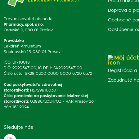
Prečo nakupo
Doprava a pl
Prevádzkovateľ obchodu
Obchodné po
Pharmacy, spol. s r.o.
Odstúpenie o
Oravská 2, 080 01 Prešov
Prevádzka
Lekáreň Amuletum
Sabinovská 15, 080 01 Prešov
Môj účet
IČO: 31710018
DIČ: 2020547100, IČ DPH: SK2020547100
Registrácia a 
Číslo účtu: SK28 0200 0000 0000 6720 6572
Zabudnuté he
Kód poskytovateľa zdravotnej
starostlivosti
:
N57298160301
Číslo povolenia na poskytovanie lekárenskej
starostlivosti
:
03886/2024/OZ - HAR Prešov zo
dňa 16.1.2024
Sledujte nás