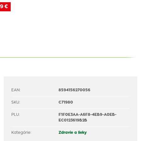
9 €
EAN:
8594156270056
SKU:
C71980
PLU:
F1F0E3AA-A6F8-4EB9-A0EB-
EC0123619B2B
Kategórie:
Zdravie a lieky