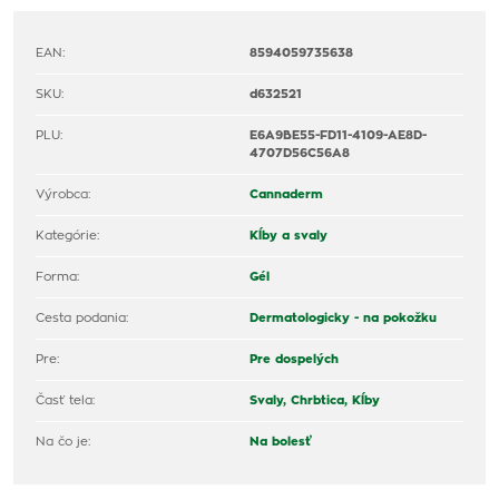
EAN:
8594059735638
SKU:
d632521
PLU:
E6A9BE55-FD11-4109-AE8D-
4707D56C56A8
Výrobca:
Cannaderm
Kategórie:
Kĺby a svaly
Forma:
Gél
Cesta podania:
Dermatologicky - na pokožku
Pre:
Pre dospelých
Časť tela:
Svaly,
Chrbtica,
Kĺby
Na čo je:
Na bolesť