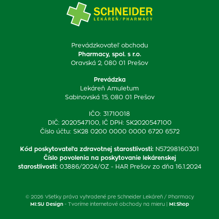
Prevádzkovateľ obchodu
Pharmacy, spol. s r.o.
Oravská 2, 080 01 Prešov
Prevádzka
Lekáreň Amuletum
Sabinovská 15, 080 01 Prešov
IČO: 31710018
DIČ: 2020547100, IČ DPH: SK2020547100
Číslo účtu: SK28 0200 0000 0000 6720 6572
Kód poskytovateľa zdravotnej starostlivosti
:
N57298160301
Číslo povolenia na poskytovanie lekárenskej
starostlivosti
:
03886/2024/OZ - HAR Prešov zo dňa 16.1.2024
© 2026 Všetky práva vyhradené pre Schneider Lekáreň / Pharmacy
MI:SU Design
- Tvoríme internetové obchody na mieru |
MI:Shop