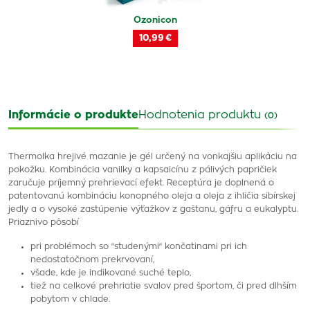
Ozonicon
10,99 €
Informácie o produkte
Hodnotenia produktu
(0)
Thermolka hrejivé mazanie je gél určený na vonkajšiu aplikáciu na
pokožku. Kombinácia vanilky a kapsaicínu z pálivých papričiek
zaručuje príjemný prehrievací efekt. Receptúra je doplnená o
patentovanú kombináciu konopného oleja a oleja z ihličia sibírskej
jedly a o vysoké zastúpenie výťažkov z gaštanu, gáfru a eukalyptu.
Priaznivo pôsobí
pri problémoch so "studenými" končatinami pri ich
nedostatočnom prekrvovaní,
všade, kde je indikované suché teplo,
tiež na celkové prehriatie svalov pred športom, či pred dlhším
pobytom v chlade.