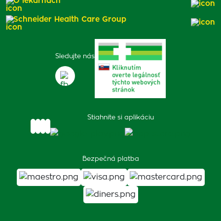
O lekárňach
Schneider Health Care Group
Sledujte nás
Stiahnite si aplikáciu
Bezpečná platba