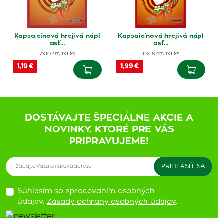
Kapsaicínová hrejivá nápl
Kapsaicínová hrejivá nápl
asť…
asť…
7x10 cm 1x1 ks
12x18 cm 1x1 ks
1,19 €
1,99 €
DOSTÁVAJTE ŠPECIÁLNE AKCIE A
NOVINKY, KTORÉ PRE VÁS
PRIPRAVUJEME!
Súhlasím so spracovaním osobných
údajov.
Zásady ochrany osobných údajov
.